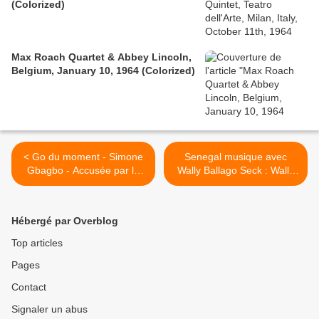
(Colorized)
Max Roach Quartet & Abbey Lincoln,
Belgium, January 10, 1964 (Colorized)
< Go du moment - Simone
Senegal musique avec
Gbagbo - Accusée par la
Wally Ballago Seck : Wally
CPI de meurtres, viols et
Family >
violences sexuelles, actes
inhumains et actes de
Hébergé par Overblog
persécution
Top articles
Pages
Contact
Signaler un abus