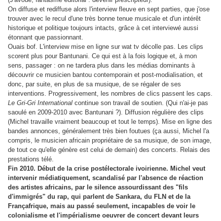
On diffuse et rediffuse alors l'interview fleuve en sept parties, que j'ose
trouver avec le recul d'une très bonne tenue musicale et d'un intérêt
historique et politique toujours intacts, grâce à cet interviewé aussi
étonnant que passionnant.
Ouais bof. L'interview mise en ligne sur wat tv décolle pas. Les clips
scorent plus pour Bantunani. Ce qui est à la fois logique et, à mon
sens, passager : on ne tardera plus dans les médias dominants à
découvrir ce musicien bantou contemporain et post-modialisation, et
donc, par suite, en plus de sa musique, de se régaler de ses
interventions. Progressivement, les nombres de clics passent les caps.
Le Gri-Gri International
continue son travail de soutien. (Qui n'ai-je pas
saoulé en 2009-2010 avec Bantunani ?). Diffusion régulière des clips
(Michel travaille vraiment beaucoup et tout le temps). Mise en ligne des
bandes annonces, généralement très bien foutues (ça aussi, Michel l'a
compris, le musicien africain propriétaire de sa musique, de son image,
de tout ce qu'elle génère est celui de demain) des concerts. Relais des
prestations télé.
Fin 2010. Début de la crise postélectorale ivoirienne. Michel veut
intervenir médiatiquement, scandalisé par l'absence de réaction
des artistes africains, par le silence assourdissant des "fils
d'immigrés" du rap, qui parlent de Sankara, du FLN et de la
Françafrique, mais au passé seulement, incapables de voir le
colonialisme et l'impérialisme oeuvrer de concert devant leurs