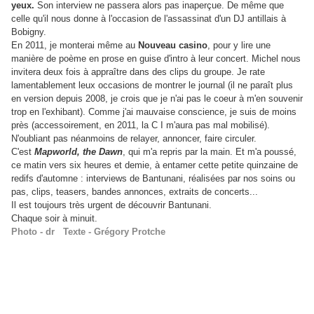
yeux.
Son interview ne passera alors pas inaperçue. De même que
celle qu'il nous donne à l'occasion de l'assassinat d'un DJ antillais à
Bobigny.
En 2011, je monterai même au
Nouveau casino
, pour y lire une
manière de poème en prose en guise d'intro à leur concert. Michel nous
invitera deux fois à appraître dans des clips du groupe. Je rate
lamentablement leux occasions de montrer le journal (il ne paraît plus
en version depuis 2008, je crois que je n'ai pas le coeur à m'en souvenir
trop en l'exhibant). Comme j'ai mauvaise conscience, je suis de moins
près (accessoirement, en 2011, la C I m'aura pas mal mobilisé).
N'oubliant pas néanmoins de relayer, annoncer, faire circuler.
C'est
Mapworld, the Dawn
, qui m'a repris par la main. Et m'a poussé,
ce matin vers six heures et demie, à entamer cette petite quinzaine de
redifs d'automne : interviews de Bantunani, réalisées par nos soins ou
pas, clips, teasers, bandes annonces, extraits de concerts...
Il est toujours très urgent de découvrir Bantunani.
Chaque soir à minuit.
Photo - dr Texte - Grégory Protche