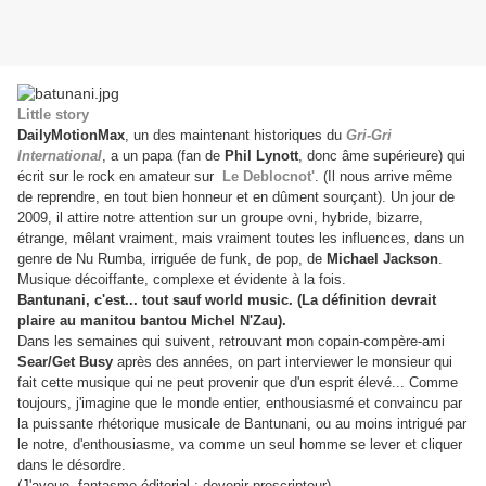
Little story
DailyMotionMax
, un des maintenant historiques du
Gri-Gri
International
, a un papa (fan de
Phil Lynott
, donc âme supérieure) qui
écrit sur le rock en amateur sur
Le Deblocnot'
. (Il nous arrive même
de reprendre, en tout bien honneur et en dûment sourçant). Un jour de
2009, il attire notre attention sur un groupe ovni, hybride, bizarre,
étrange, mêlant vraiment, mais vraiment toutes les influences, dans un
genre de Nu Rumba, irriguée de funk, de pop, de
Michael Jackson
.
Musique décoiffante, complexe et évidente à la fois.
Bantunani, c'est... tout sauf world music. (La définition devrait
plaire au manitou bantou Michel N'Zau).
Dans les semaines qui suivent, retrouvant mon copain-compère-ami
Sear/Get Busy
après des années, on part interviewer le monsieur qui
fait cette musique qui ne peut provenir que d'un esprit élevé... Comme
toujours, j'imagine que le monde entier, enthousiasmé et convaincu par
la puissante rhétorique musicale de Bantunani, ou au moins intrigué par
le notre, d'enthousiasme, va comme un seul homme se lever et cliquer
dans le désordre.
(J'avoue, fantasme éditorial : devenir prescripteur).