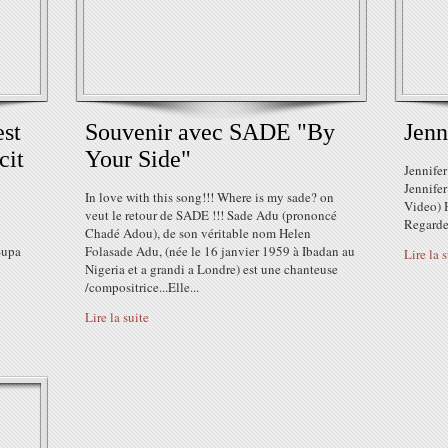
est
Souvenir avec SADE "By
Jenn
cit
Your Side"
Jennifer
Jennifer
In love with this song!!! Where is my sade? on
Video) 
veut le retour de SADE !!! Sade Adu (prononcé
Regardez
Chadé Adou), de son véritable nom Helen
Supa
Folasade Adu, (née le 16 janvier 1959 à Ibadan au
Lire la 
Nigeria et a grandi a Londre) est une chanteuse
/compositrice...Elle...
Lire la suite