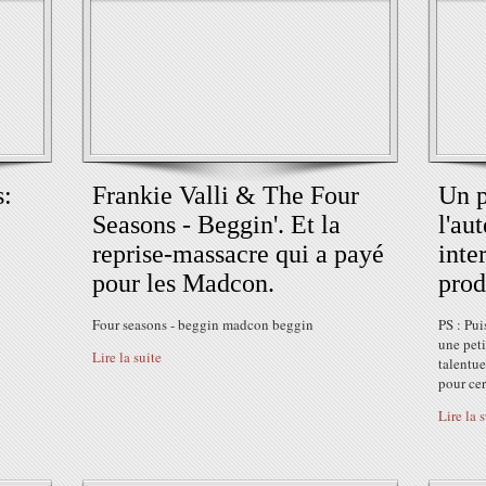
s:
Frankie Valli & The Four
Un p
Seasons - Beggin'. Et la
l'au
reprise-massacre qui a payé
inte
pour les Madcon.
prod
Four seasons - beggin madcon beggin
PS : Pui
une peti
Lire la suite
talentue
pour cer
Lire la 