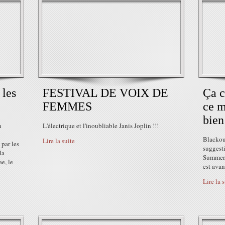
 les
FESTIVAL DE VOIX DE
Ça c
FEMMES
ce m
bien
n
L'électrique et l'inoubliable Janis Joplin !!!
Blackout
Lire la suite
 par les
suggest
la
Summer, 
e, le
est avan
Lire la 