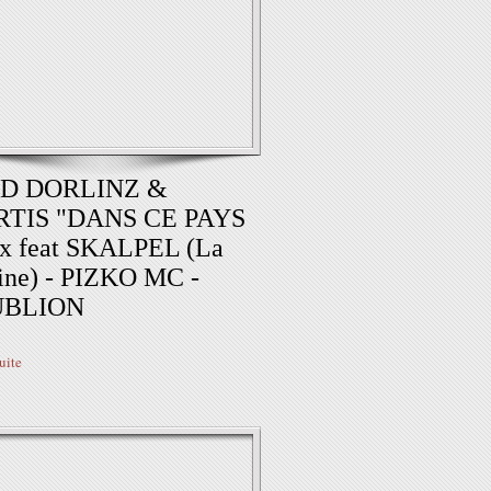
D DORLINZ &
TIS "DANS CE PAYS
mx feat SKALPEL (La
ine) - PIZKO MC -
UBLION
suite