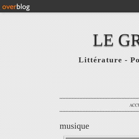
LE G
Littérature - P
ACC
musique