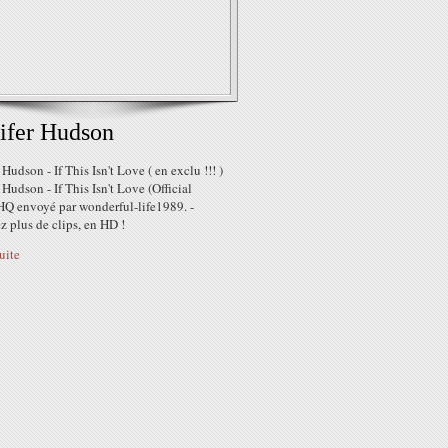
ifer Hudson
 Hudson - If This Isn't Love ( en exclu !!! )
 Hudson - If This Isn't Love (Official
HQ envoyé par wonderful-life1989. -
 plus de clips, en HD !
suite