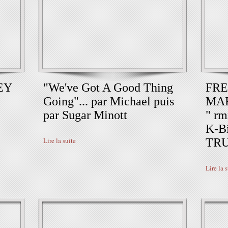
EY
"We've Got A Good Thing
FRE
Going"... par Michael puis
MAR
par Sugar Minott
" r
K-B
Lire la suite
TR
Lire la 