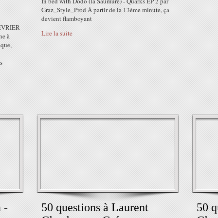
In bed with Dodo (la Saumure) - Quarks EP 2 par
Graz_Style_Prod À partir de la 13ème minute, ça
devient flamboyant
EVRIER
Lire la suite
ne à
ique,
s
 -
50 questions à Laurent
50 q