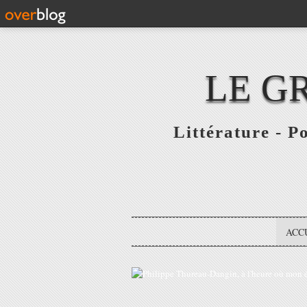
LE G
Littérature - P
ACC