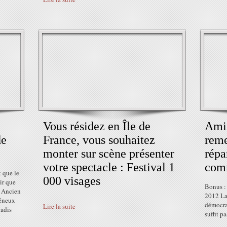
Vous résidez en Île de
Amin
de
France, vous souhaitez
reme
monter sur scène présenter
répa
votre spectacle : Festival 1
com
t que le
000 visages
ir que
Bonus :
. Ancien
2012 La 
néneux
démocrat
Lire la suite
jadis
suffit pa