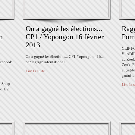
On a gagné les élections...
Rag
h
CP1 / Yopougon 16 février
Pom
2013
CLIP P
!!!!ADJ
On a gagné les élections... CP1 Yopougon - 16...
au Zouk
Facebook
par legrigriinternational
Zouk. Re
et (re)
Lire la suite
gratuite
a Soup
Lire la 
o 1/2