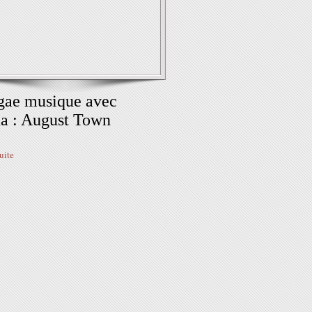
gae musique avec
a : August Town
suite