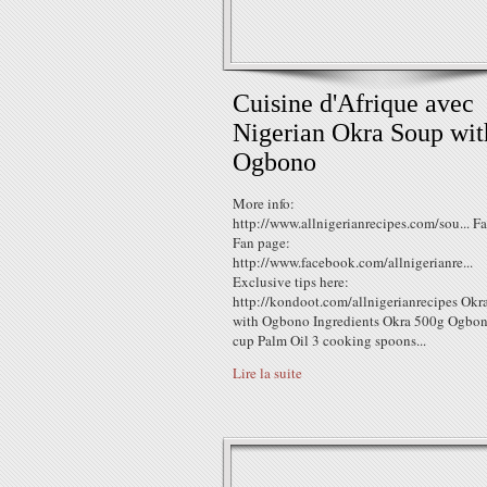
Cuisine d'Afrique avec
Nigerian Okra Soup wit
Ogbono
More info:
http://www.allnigerianrecipes.com/sou... 
Fan page:
http://www.facebook.com/allnigerianre...
Exclusive tips here:
http://kondoot.com/allnigerianrecipes Okr
with Ogbono Ingredients Okra 500g Ogbon
cup Palm Oil 3 cooking spoons...
Lire la suite