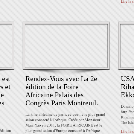
Lire la 
est
Rendez-Vous avec La 2e
USA
s et
édition de la Foire
Riha
de
Africaine Palais des
Ekk
es
Congrès Paris Montreuil.
Downloa
http://
La foire africaine de paris, ce veut le le plus grand
Rihanna
salon consacré à l'Afrique. Créée par Monsieur
The Isl
Marc Yao en 2011, la FOIRE AFRICAINE est le
édition
plus grand salon d'Europe consacré à l'Afrique
Lire la 