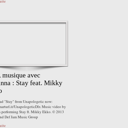
suite
 musique avec
nna : Stay feat. Mikky
o
d "Stay" from Unapologetic now:
smarturl.it/UnapologeticDlx Music video by
 performing Stay ft. Mikky Ekko. © 2013
and Def Jam Music Group
suite