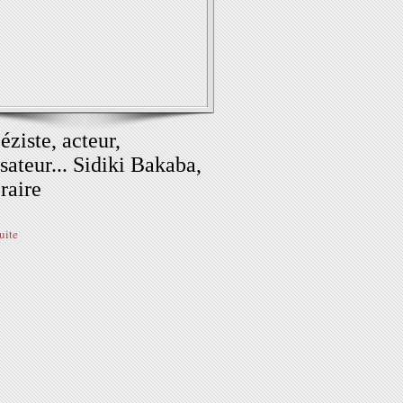
éziste, acteur,
isateur... Sidiki Bakaba,
éraire
suite