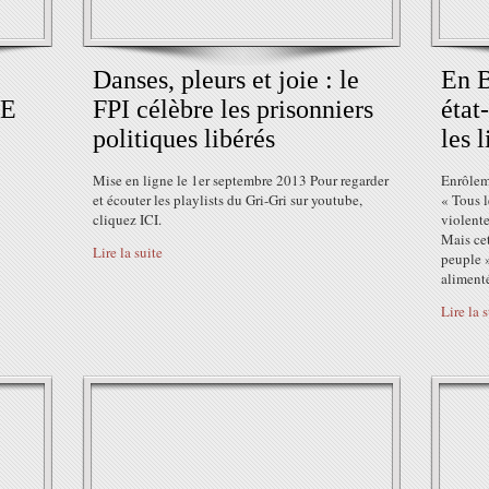
Danses, pleurs et joie : le
En B
HE
FPI célèbre les prisonniers
état-
politiques libérés
les l
Mise en ligne le 1er septembre 2013 Pour regarder
Enrôlem
et écouter les playlists du Gri-Gri sur youtube,
« Tous l
cliquez ICI.
violente
Mais cet
Lire la suite
peuple »
alimenté
Lire la 