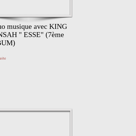
uo musique avec KING
SAH " ESSE" (7ème
BUM)
suite