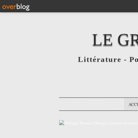
LE G
Littérature - P
ACC