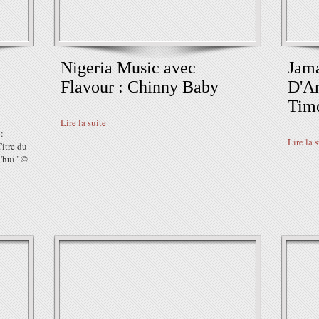
Nigeria Music avec
Jama
Flavour : Chinny Baby
D'An
Time
Lire la suite
:
Lire la 
itre du
d'hui" ©