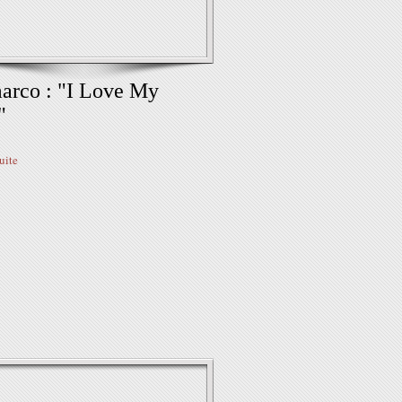
arco : "I Love My
"
suite