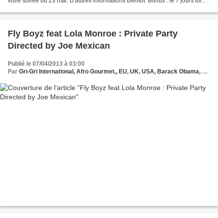
votre soirée du 23 mai. D'autres informations bientôt. Bonus : le 7 jours loin
du monde consacré à Daniel...
Fly Boyz feat Lola Monroe : Private Party
Directed by Joe Mexican
Publié le 07/04/2013 à 03:00
Par
Gri-Gri International, Afro Gourmet,, EU, UK, USA, Barack Obama, Annie Jankowski, Ma solange Oussou, ogo, Mali, Sadio Bee,,Fly Boyz feat Lola Monroel, G.Protche