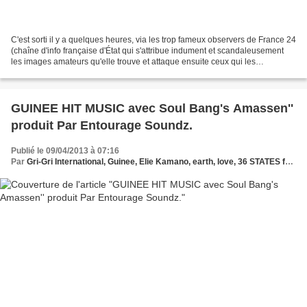
C'est sorti il y a quelques heures, via les trop fameux observers de France 24
(chaîne d'info française d'État qui s'attribue indument et scandaleusement
les images amateurs qu'elle trouve et attaque ensuite ceux qui les
reprennent pas plus illégalement...
GUINEE HIT MUSIC avec Soul Bang's Amassen''
produit Par Entourage Soundz.
Publié le 09/04/2013 à 07:16
Par
Gri-Gri International, Guinee, Elie Kamano, earth, love, 36 STATES feat bob dinna,high level,djo doubaté ,http://www.guineehitmusique.com