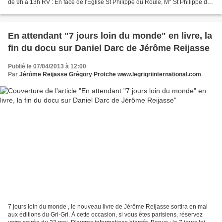
de 9h à 13h RV : En face de l'Eglise St Philippe du Roule, M° St Philippe du
Roule - A l'occasion du rendez-vous...
En attendant "7 jours loin du monde" en livre, la
fin du docu sur Daniel Darc de Jérôme Reijasse
Publié le 07/04/2013 à 12:00
Par
Jérôme Reijasse Grégory Protche www.legrigriinternational.com
7 jours loin du monde , le nouveau livre de Jérôme Reijasse sortira en mai
aux éditions du Gri-Gri. À cette occasion, si vous êtes parisiens, réservez