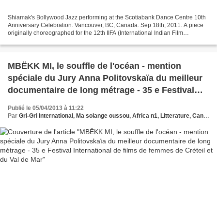
Shiamak's Bollywood Jazz performing at the Scotiabank Dance Centre 10th
Anniversary Celebration. Vancouver, BC, Canada. Sep 18th, 2011. A piece
originally choreographed for the 12th IIFA (International Indian Film
Academy) Awards. Songs: "Mujhe Rang De"...
MBËKK MI, le souffle de l'océan - mention
spéciale du Jury Anna Politovskaïa du meilleur
documentaire de long métrage - 35 e Festival
International de films de femmes de Créteil et du
Publié le 05/04/2013 à 11:22
Val de Mar
Par
Gri-Gri International, Ma solange oussou, Africa n1, Litterature, Cannes, CINEMA, EVENEMENTS, GALA, CONCERTS , FASHION SHOW ,Festival International, Cannes,Michel Courcil, , Film, FESTIVAL INTERNATIONAL DE FILMS DE FEMMES, CRÉTEIL, DU VAL DE MARNEMbëkk mi, Anna Politkovskaïa