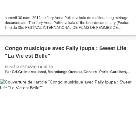
samedi 30 mars 2013 Le Jury Anna Politkovskaïa du meilleur long métrage
documentaire The Jury Anna Politkovskaïa of the best documentary (Feature
film) du 35e FESTIVAL INTERNATIONAL DE FILMS DE FEMMES DE
CRÉTEIL ET DU VAL DE MARNE SYNOPSIS Mbëkk mi, deux...
Congo musicique avec Fally Ipupa : Sweet Life
"La Vie est Belle"
Publié le 05/04/2013 à 10:50
Par
Gri-Gri International, Ma solange Oussou, Concert, Paris, Caraibes,Cynthia Phibel, jazz, Congo, Madina,Palais des Congres, David Monsoh, ,Fally Ipupa