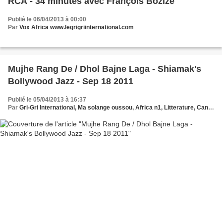
RCA - 34 minutes avec François Bozizé
Publié le 06/04/2013 à 00:00
Par
Vox Africa www.legrigriinternational.com
Mujhe Rang De / Dhol Bajne Laga - Shiamak's
Bollywood Jazz - Sep 18 2011
Publié le 05/04/2013 à 16:37
Par
Gri-Gri International, Ma solange oussou, Africa n1, Litterature, Cannes, CINEMA, EVENEMENTS, GALA, CONCERTS , FASHION SHOW ,Festival International, Cannes,Michel Courcil, ,Bollywood, India, USA, Hollywood, Canada, Vancouver