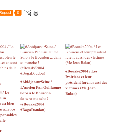
Repost
0
#Bouaké2004 / Les
Ivoiriens et leur
#AbidjansurSeine /
président furent aussi des
L'ancien Pan Guillaume
victimes (Me Jean
4 / Le
Soro a le Bourdon ...
Balan)
elin
dans sa manche !
o est bien
(#Bouaké2004
ara...et ce
#BogaDoudou)
sponsables
vile
i)