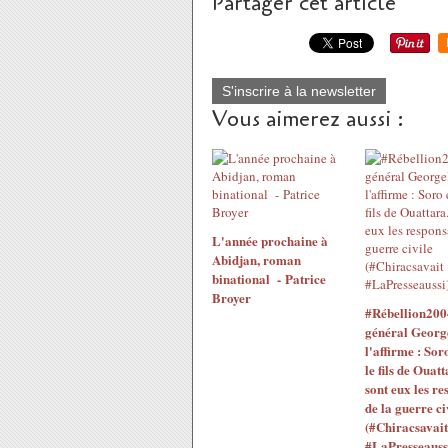
Partager cet article
S'inscrire à la newsletter
Vous aimerez aussi :
L'année prochaine à
Abidjan, roman
binational - Patrice
Broyer
#Rébellion200
général Georg
l'affirme : Sor
le fils de Ouatt
sont eux les re
de la guerre ci
(#Chiracsavait
#LaPresseauss