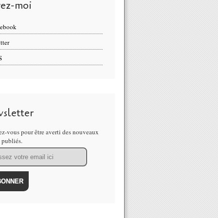
vez-moi
cebook
tter
S
sletter
z-vous pour être averti des nouveaux
s publiés.