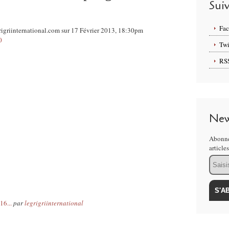
Sui
Fa
rigriinternational.com sur 17 Février 2013, 18:30pm
0
Twi
RS
New
Abonne
article
Email
16...
par
legrigriinternational