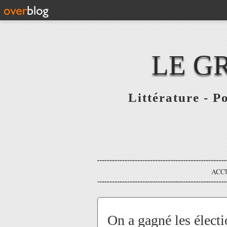
LE G
Littérature - P
ACC
On a gagné les élect