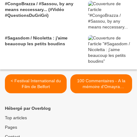
#CongoBrazza / #Sassou, by any
means neccessary... (#Vidéo
#QuestionsDuGriGri)
#Sagasdom / Nicoletta : j'aime
beaucoup les petits boudins
< Festival International du
100 Commentaires - A la
Film de Belfort
mémoire d'Omayra
Sanchez, cette fillette
colombienne de 13 ans
décédée le 16 novembre
Hébergé par Overblog
1985 dans la catastrophe
du volcan Nevado del Ruiz
Top articles
>
Pages
Contact