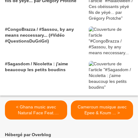
fils de yéyé... par Grégory Protche
#CongoBrazza / #Sassou, by any
means neccessary... (#Vidéo
#QuestionsDuGriGri)
#Sagasdom / Nicoletta : j'aime
beaucoup les petits boudins
< Ghana music avec
Cameroun musique avec
Natural Face Feat.
Epee & Koum ... >
Trigmatic : Body set
Hébergé par Overblog