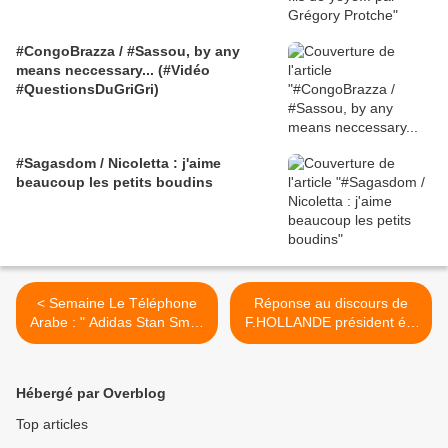
#CongoBrazza / #Sassou, by any
means neccessary... (#Vidéo
#QuestionsDuGriGri)
#Sagasdom / Nicoletta : j'aime
beaucoup les petits boudins
< Semaine Le Téléphone
Réponse au discours de
Arabe : " Adidas Stan Smith
F.HOLLANDE président élu
"
et certifié par le Conseil
constitutionnel de la
république française - DON
Hébergé par Overblog
MELLO AHOUA >
Top articles