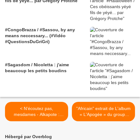
fils de yéyé... par Grégory Protche
#CongoBrazza / #Sassou, by any
means neccessary... (#Vidéo
#QuestionsDuGriGri)
#Sagasdom / Nicoletta : j'aime
beaucoup les petits boudins
< N'écoutez pas,
"Africain" extrait de L'album
mesdames - Alkapote :
« L'Apogée » du groupe
Sans commentaire -
Sexion D'Assaut >
("Hommage" à Gainbourg)
Hébergé par Overblog