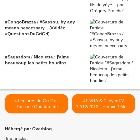
#CongoBrazza / #Sassou, by any
means neccessary... (#Vidéo
#QuestionsDuGriGri)
#Sagasdom / Nicoletta : j'aime
beaucoup les petits boudins
< Lectures du Gri-Gri -
JT VRA & CitoyenTV
J'accuse Ouattara de
12/12/2012 - France / Mali /
Théophile Kouamouo par
Ghana / Albert Bourgi parle
Grégory Protche
de la CPI / Sénégal-
Casamance / Uémoa /
Hébergé par Overblog
SADC / RDC >
Top articles