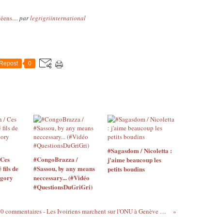
ens....
par
legrigriinternational
Repost
0
#Sagasdom / Nicoletta :
 Ces
#CongoBrazza /
j'aime beaucoup les
 fils de
#Sassou, by any means
petits boudins
égory
neccessary... (#Vidéo
#QuestionsDuGriGri)
100 commentaires - Les Ivoiriens marchent sur l'ONU à Genève maintenant - 5/10/2012