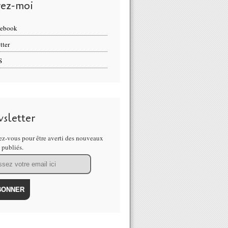
vez-moi
cebook
tter
S
sletter
z-vous pour être averti des nouveaux
s publiés.