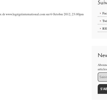
Sui
Fa
 dr www.legrigriinternational.com sur 6 Octobre 2012, 23:00pm
Twi
RS
New
Abonne
article
Email