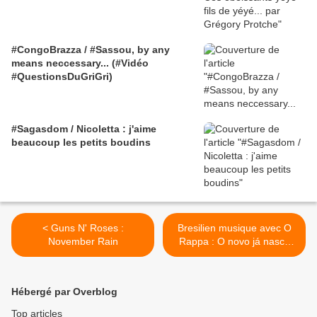
#CongoBrazza / #Sassou, by any
means neccessary... (#Vidéo
#QuestionsDuGriGri)
#Sagasdom / Nicoletta : j'aime
beaucoup les petits boudins
< Guns N' Roses :
Bresilien musique avec O
November Rain
Rappa : O novo já nasce
velho & o Homem Amarelo
(acústico MTV) >
Hébergé par Overblog
Top articles