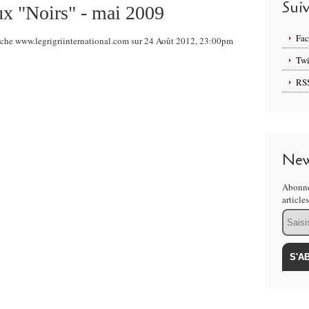
Sui
ux "Noirs" - mai 2009
Fa
tche www.legrigriinternational.com sur 24 Août 2012, 23:00pm
Twi
RS
New
Abonne
article
Email