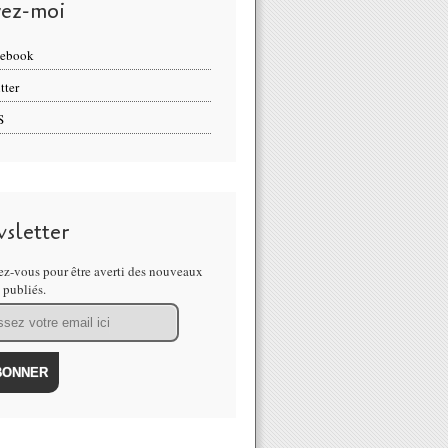
vez-moi
cebook
tter
S
sletter
z-vous pour être averti des nouveaux
s publiés.