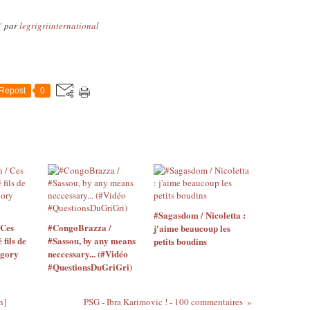
"
par
legrigriinternational
Repost
0
#Sagasdom / Nicoletta :
 Ces
#CongoBrazza /
j'aime beaucoup les
 fils de
#Sassou, by any means
petits boudins
égory
neccessary... (#Vidéo
#QuestionsDuGriGri)
n]
PSG - Ibra Karimovic ! - 100 commentaires