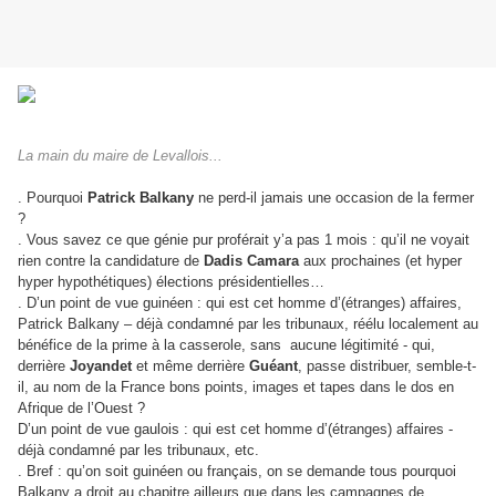
La main du maire de Levallois...
. Pourquoi
Patrick Balkany
ne perd-il jamais une occasion de la fermer
?
. Vous savez ce que génie pur proférait y’a pas 1 mois : qu’il ne voyait
rien contre la candidature de
Dadis Camara
aux prochaines (et hyper
hyper hypothétiques) élections présidentielles…
. D’un point de vue guinéen : qui est cet homme d’(étranges) affaires,
Patrick Balkany – déjà condamné par les tribunaux, réélu localement au
bénéfice de la prime à la casserole, sans
aucune légitimité - qui,
derrière
Joyandet
et même derrière
Guéant
, passe distribuer, semble-t-
il, au nom de la France bons points, images et tapes dans le dos en
Afrique de l’Ouest ?
D’un point de vue gaulois : qui est cet homme d’(étranges) affaires -
déjà condamné par les tribunaux, etc.
. Bref : qu’on soit guinéen ou français, on se demande tous pourquoi
Balkany a droit au chapitre ailleurs que dans les campagnes de