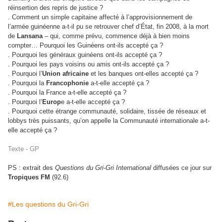
réinsertion des repris de justice ?
. Comment un simple capitaine affecté à l’approvisionnement de
l’armée guinéenne a-t-il pu se retrouver chef d’État, fin 2008, à la mort
de
Lansana
– qui, comme prévu, commence déjà à bien moins
compter… Pourquoi les Guinéens ont-ils accepté ça ?
. Pourquoi les généraux guinéens ont-ils accepté ça ?
. Pourquoi les pays voisins ou amis ont-ils accepté ça ?
. Pourquoi l’
Union africaine
et les banques ont-elles accepté ça ?
. Pourquoi la
Francophonie
a-t-elle accepté ça ?
. Pourquoi la France a-t-elle accepté ça ?
. Pourquoi l’
Europ
e a-t-elle accepté ça ?
. Pourquoi cette étrange communauté, solidaire, tissée de réseaux et
lobbys très puissants, qu’on appelle la Communauté internationale a-t-
elle accepté ça ?
Texte - GP
PS : extrait des
Questions du Gri-Gri International
diffusées ce jour sur
Tropiques FM
(92.6)
#Les questions du Gri-Gri