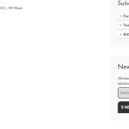
Sui
l 2011, 09:56am
Fa
Twi
RS
New
Abonne
article
Email