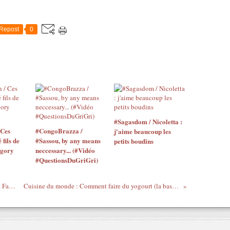
Repost
0
#Sagasdom / Nicoletta :
 Ces
#CongoBrazza /
j'aime beaucoup les
 fils de
#Sassou, by any means
petits boudins
égory
neccessary... (#Vidéo
#QuestionsDuGriGri)
South Africa Music Legends with Brenda Fassie : Thola Amadlozi
Cuisine du monde : Comment faire du yogourt (la base de la cuisine Libanaise)