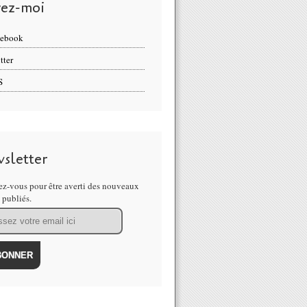
vez-moi
cebook
tter
S
sletter
z-vous pour être averti des nouveaux
s publiés.