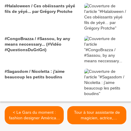
#Halaloween / Ces obéissants yéyé
fils de yéyé... par Grégory Protche
#CongoBrazza / #Sassou, by any
means neccessary... (#Vidéo
#QuestionsDuGriGri)
#Sagasdom / Nicoletta : j'aime
beaucoup les petits boudins
< Le Gars du moment :
Tour à tour assistante de
fashion designer Américain
magicien, actrice,
d'origine Ghanéen Nana
chanteuse de cabaret, le
Boateng
Gri-Gri vous présente