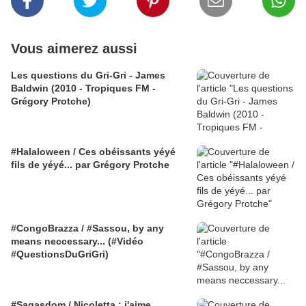
Vous aimerez aussi
Les questions du Gri-Gri - James
Baldwin (2010 - Tropiques FM -
Grégory Protche)
#Halaloween / Ces obéissants yéyé
fils de yéyé... par Grégory Protche
#CongoBrazza / #Sassou, by any
means neccessary... (#Vidéo
#QuestionsDuGriGri)
#Sagasdom / Nicoletta : j'aime