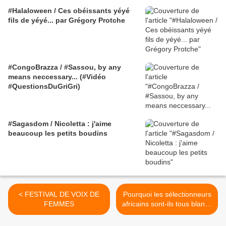
#Halaloween / Ces obéissants yéyé
fils de yéyé... par Grégory Protche
#CongoBrazza / #Sassou, by any
means neccessary... (#Vidéo
#QuestionsDuGriGri)
#Sagasdom / Nicoletta : j'aime
beaucoup les petits boudins
< FESTIVAL DE VOIX DE
Pourquoi les sélectionneurs
FEMMES
africains sont-ils tous blancs
? >