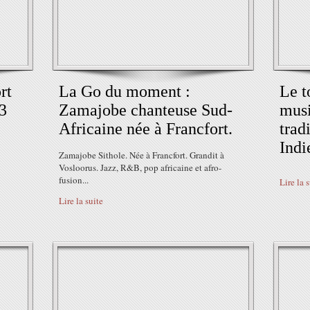
rt
La Go du moment :
Le t
3
Zamajobe chanteuse Sud-
mus
Africaine née à Francfort.
trad
Indi
Zamajobe Sithole. Née à Francfort. Grandit à
Vosloorus. Jazz, R&B, pop africaine et afro-
fusion...
Lire la 
Lire la suite