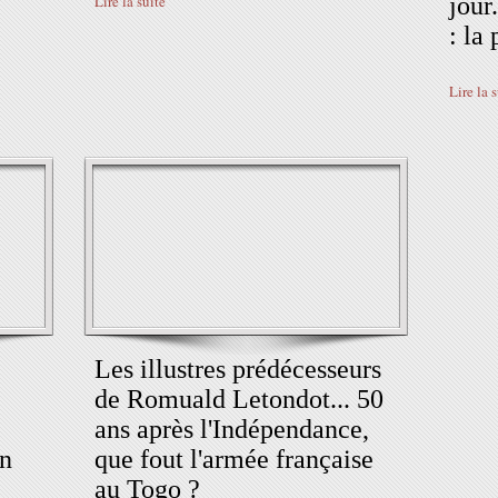
Lire la suite
jour
: la 
Lire la 
Les illustres prédécesseurs
de Romuald Letondot... 50
ans après l'Indépendance,
n
que fout l'armée française
au Togo ?