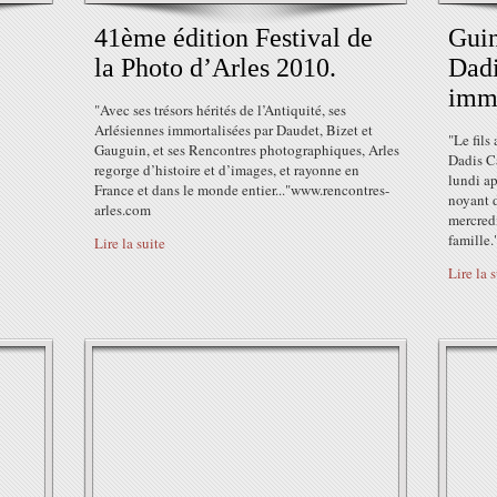
41ème édition Festival de
Guin
la Photo d’Arles 2010.
Dadi
imm
"Avec ses trésors hérités de l’Antiquité, ses
Arlésiennes immortalisées par Daudet, Bizet et
"Le fils
Gauguin, et ses Rencontres photographiques, Arles
Dadis C
regorge d’histoire et d’images, et rayonne en
lundi ap
France et dans le monde entier..."www.rencontres-
noyant d
arles.com
mercred
famille."
Lire la suite
Lire la 