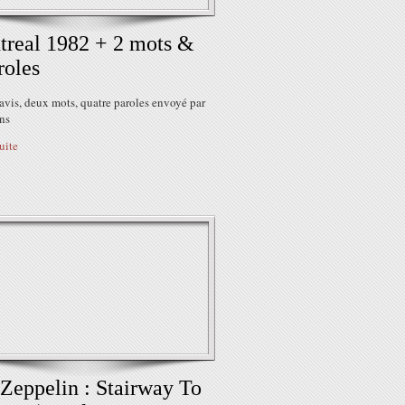
real 1982 + 2 mots &
roles
avis, deux mots, quatre paroles envoyé par
ns
suite
Zeppelin : Stairway To