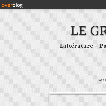
LE G
Littérature - P
ACC