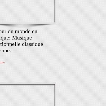
our du monde en
ique: Musique
itionnelle classique
enne.
suite