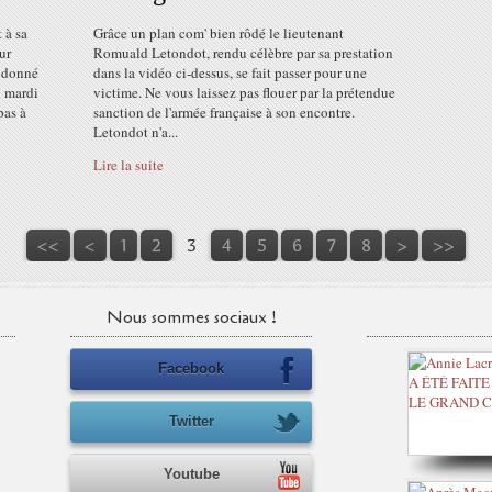
 à sa
Grâce un plan com' bien rôdé le lieutenant
ur
Romuald Letondot, rendu célèbre par sa prestation
eudonné
dans la vidéo ci-dessus, se fait passer pour une
u mardi
victime. Ne vous laissez pas flouer par la prétendue
pas à
sanction de l'armée française à son encontre.
Letondot n'a...
Lire la suite
<<
<
1
2
3
4
5
6
7
8
>
>>
Nous sommes sociaux !
Facebook
Twitter
Youtube