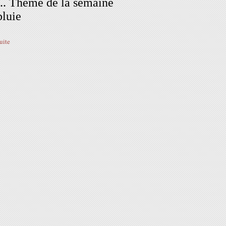
... Thème de la semaine
pluie
suite