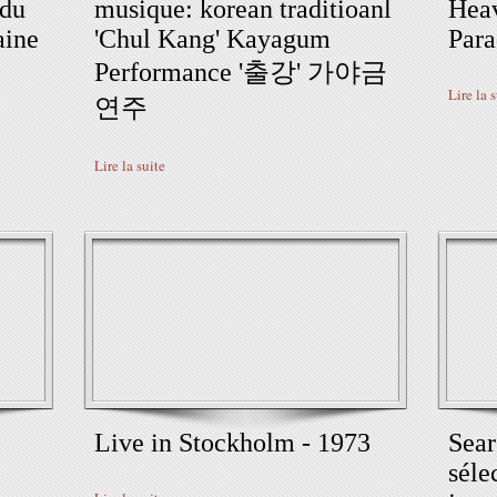
 du
musique: korean traditioanl
Heav
aine
'Chul Kang' Kayagum
Para
Performance '출강' 가야금
Lire la 
연주
Lire la suite
Live in Stockholm - 1973
Sear
séle