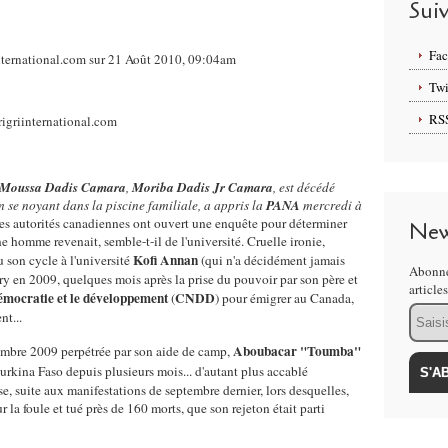
Sui
Fa
ternational.com sur 21 Août 2010, 09:04am
Twi
RS
Moussa Dadis Camara
,
Moriba Dadis Jr Camara
, est décédé
 se noyant dans la piscine familiale, a appris la
PANA
mercredi à
es autorités canadiennes ont ouvert une enquête pour déterminer
New
e homme revenait, semble-t-il de l'université. Cruelle ironie,
Kofi Annan
u son cycle à l'université
(qui n'a décidément jamais
Abonne
ry
en 2009, quelques mois après la prise du pouvoir par son père et
article
démocratie et le développement
CNDD
(
) pour émigrer au Canada,
Email
nt...
Aboubacar "Toumba"
cembre 2009 perpétrée par son aide de camp,
urkina Faso depuis plusieurs mois... d'autant plus accablé
e, suite aux manifestations de septembre dernier, lors desquelles,
r la foule et tué près de 160 morts, que son rejeton était parti