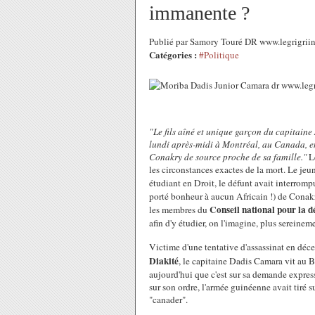
immanente ?
Publié par Samory Touré DR www.legrigriin
Catégories :
#Politique
"Le fils aîné et unique garçon du capitaine
lundi après-midi à Montréal, au Canada, en
Conakry de source proche de sa famille.
"
L
les circonstances exactes de la mort. Le jeun
étudiant en Droit, le défunt avait interromp
porté bonheur à aucun Africain !) de Conak
Conseil national pour la 
les membres du
afin d'y étudier, on l'imagine, plus sereineme
Victime d'une tentative d'assassinat en dé
Diakité
, le capitaine Dadis Camara vit au B
aujourd'hui que c'est sur sa demande express
sur son ordre, l'armée guinéenne avait tiré su
"canader".