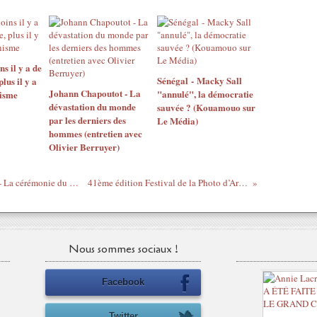
 il y a de
Sénégal - Macky Sall
us il y a
Johann Chapoutot - La
"annulé", la démocratie
isme
dévastation du monde
sauvée ? (Kouamouo sur
par les derniers des
Le Média)
hommes (entretien avec
Olivier Berruyer)
Le tour du monde en musique: Mexique - La cérémonie du hibou maya
41ème édition Festival de la Photo d’Arles 2010.
Nous sommes sociaux !
Facebook
Twitter