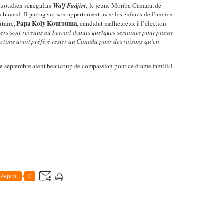
quotidien sénégalais
Walf Fadjiri
, le jeune Moriba Camara, de
eu bavard. Il partageait son appartement avec les enfants de l’ancien
Papa Koly Kourouma
itaire,
, candidat malheureux à l’élection
ers sont revenus au bercail depuis quelques semaines pour passer
victime avait préféré rester au Canada pour des raisons qu’on
s de septembre aient beaucoup de compassion pour ce drame familial
Repost
0