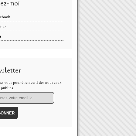
vez-moi
cebook
tter
S
sletter
z-vous pour être averti des nouveaux
s publiés.