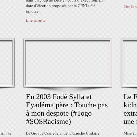
dans un coup de force en cours d’exécution. La
date d’élection proposée par la CENI a été
Lire la 
ignorée...
Lire la suite
En 2003 Fodé Sylla et
Le F
Eyadéma père : Touche pas
kidn
à mon despote (#Togo
extr
#SOSRacisme)
une 
sin , le
Le Groupe Confédéral de la Gauche Unitaire
Mise en 