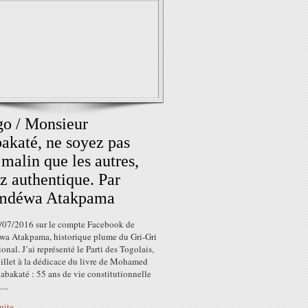
o / Monsieur
akaté, ne soyez pas
 malin que les autres,
z authentique. Par
mdéwa Atakpama
 2/07/2016 sur le compte Facebook de
a Atakpama, historique plume du Gri-Gri
ional. J’ai représenté le Parti des Togolais,
uillet à la dédicace du livre de Mohamed
bakaté : 55 ans de vie constitutionnelle
...
suite