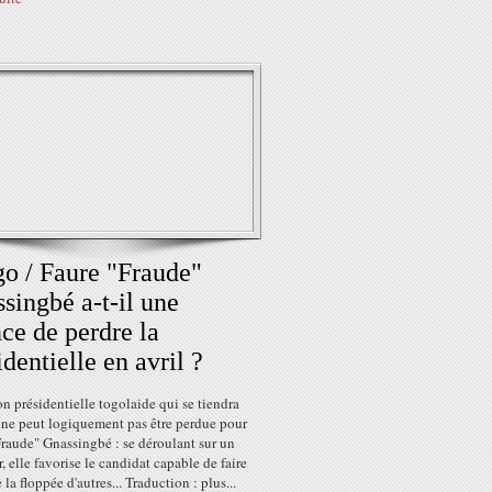
o / Faure "Fraude"
singbé a-t-il une
ce de perdre la
identielle en avril ?
on présidentielle togolaide qui se tiendra
 ne peut logiquement pas être perdue pour
raude" Gnassingbé : se déroulant sur un
r, elle favorise le candidat capable de faire
 la floppée d'autres... Traduction : plus...