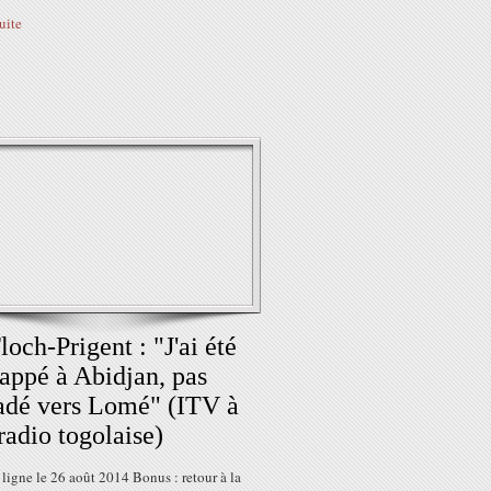
suite
loch-Prigent : "J'ai été
appé à Abidjan, pas
adé vers Lomé" (ITV à
radio togolaise)
ligne le 26 août 2014 Bonus : retour à la