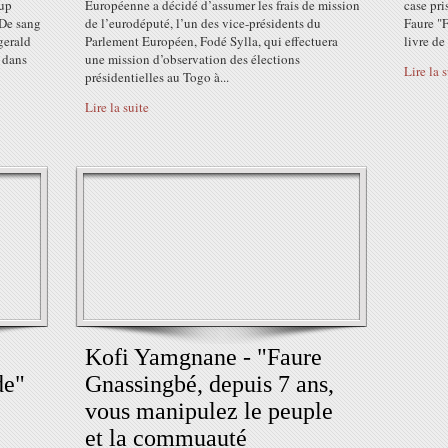
oup
Européenne a décidé d’assumer les frais de mission
case pr
 De sang
de l’eurodéputé, l’un des vice-présidents du
Faure "F
gerald
Parlement Européen, Fodé Sylla, qui effectuera
livre de
e dans
une mission d’observation des élections
Lire la 
présidentielles au Togo à...
Lire la suite
Kofi Yamgnane - "Faure
de"
Gnassingbé, depuis 7 ans,
vous manipulez le peuple
et la commuauté