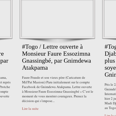
#Togo / Lettre ouverte à
#Tog
re
Monsieur Faure Essozimna
Djab
 par
Gnassingbé, par Gnimdewa
plus
Atakpama
soye
Gni
pama,
Faure Fraude et son vieux père (Caricature de
t repris
Mil'Pat Masioni) Paru initialement sur le compte
Pris le
 Protche
Facebook de Gnimdewa Atakpama. Lettre ouverte
Gnimdéw
compte
à Monsieur Faure Essozimna Gnassingbé « C’est le
Internat
uverte
moment de vous montrer courageux. Prenez la
hier 2 j
décision qui s’impose...
Madi Dja
au Togo.
Lire la suite
Lire la 