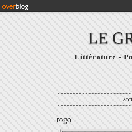
LE G
Littérature - P
ACC
togo