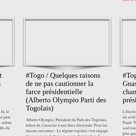
t
#Togo / Quelques raisons
#Tog
s
de ne pas cautionner la
Gnas
farce présidentielle
chan
(Alberto Olympio Parti des
prés
Togolais)
là, le
L'électi
on père
mi avril
Alberto Olympio, Président du Parti des Togolais,
x sultan
Faure "F
refuse de s’associer à une farce électorale. Pour les
fils du
seul tou
raisons suivantes : Le régime togolais s’est engagé
plus que