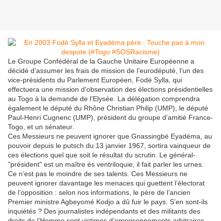
Le Groupe Confédéral de la Gauche Unitaire Européenne a
décidé d’assumer les frais de mission de l’eurodéputé, l’un des
vice-présidents du Parlement Européen, Fodé Sylla, qui
effectuera une mission d’observation des élections présidentielles
au Togo à la demande de l’Elysée. La délégation comprendra
également le député du Rhône Christian Philip (UMP), le député
Paul-Henri Cugnenc (UMP), président du groupe d’amitié France-
Togo, et un sénateur.
Ces Messieurs ne peuvent ignorer que Gnassingbé Eyadéma, au
pouvoir depuis le putsch du 13 janvier 1967, sortira vainqueur de
ces élections quel que soit le résultat du scrutin. Le général-
"président" est un maître ès ventriloquie, il fait parler les urnes.
Ce n’est pas le moindre de ses talents. Ces Messieurs ne
peuvent ignorer davantage les menaces qui guettent l’électorat
de l’opposition : selon nos informations, le père de l’ancien
Premier ministre Agbeyomé Kodjo a dû fuir le pays. S’en sont-ils
inquiétés ? Des journalistes indépendants et des militants des
droits de l’Homme sont victimes d’emprisonnements arbitraires.