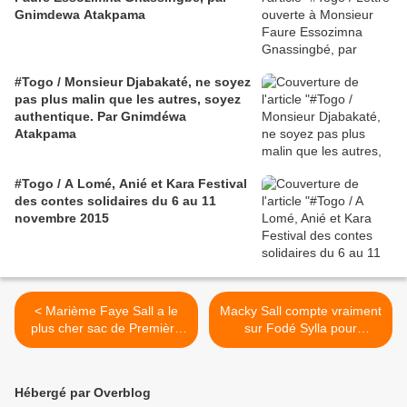
Gnimdewa Atakpama
#Togo / Monsieur Djabakaté, ne soyez
pas plus malin que les autres, soyez
authentique. Par Gnimdéwa
Atakpama
#Togo / A Lomé, Anié et Kara Festival
des contes solidaires du 6 au 11
novembre 2015
< Marième Faye Sall a le
Macky Sall compte vraiment
plus cher sac de Première
sur Fodé Sylla pour
Dame du moment : 12
qu'émerge le Sénégal ? >
millions !
Hébergé par Overblog