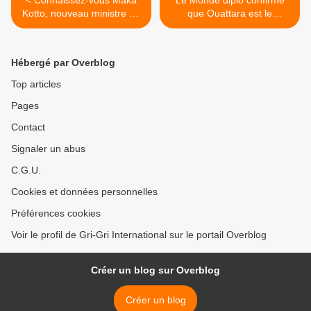
< Connaissez-vous Maka
Le Monde diplo confirme
Kotto, nouveau ministre au
que Ouattara est le
Québec ?
président des Burkinabés
de Côte d'Ivoire >
Hébergé par Overblog
Top articles
Pages
Contact
Signaler un abus
C.G.U.
Cookies et données personnelles
Préférences cookies
Voir le profil de Gri-Gri International sur le portail Overblog
Créer un blog sur Overblog
Créer un blog