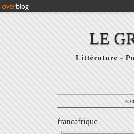
LE G
Littérature - P
ACC
francafrique