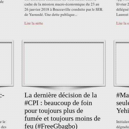
 de
cadre de la mission macro-économique du 23 au
février 
26 janvier 2018 à Brazzaville conduite par le SER
délégué 
de Yaoundé. Une dette publique...
Laurent
Lire la suite
Lire la 
c-
La dernière décision de la
#Mal
#CPI : beaucoup de foin
seul
pour toujours plus de
Yeh
fumée et toujours moins de
e le
Initiale
feu (#FreeGbagbo)
é des
dégradat