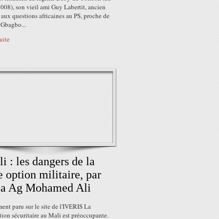
2008), son vieil ami Guy Labertit, ancien
aux questions africaines au PS, proche de
 Gbagbo...
suite
i : les dangers de la
e option militaire, par
ia Ag Mohamed Ali
ment paru sur le site de l'IVERIS La
ion sécuritaire au Mali est préoccupante.