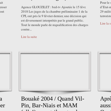
ait
Pour le 
penser
Agence GLOUZILET : bzd-tv Ajoutée le 15 févr.
d’Etat-
 ont
2018 Les juges de la chambre préliminaire 1 de la
29 milit
CPI, ont pris le 9 février dernier, une décision qui
terroriste
est diversement interprétée par le grand public.
Lire la 
Tout le monde parle de requalification des charges
contre...
Lire la suite
a
Bouaké 2004 / Quand Vil-
Aprè
ier
Pin, Bar-Niais et MAM
aus