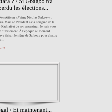
tara ? / Si Gbagbo n'a
perdu les élections...
NewAfrican «J’aime Nicolas Sarkozy»,
us. Mais ce Président est à l’origine de la
 Kadhafi et de son assassinat. Je vais vous
e directement. À l’époque où Bernard
vy faisait le siège de Sarkozy pour abattre
e...
suite
gal / Et maintenant...