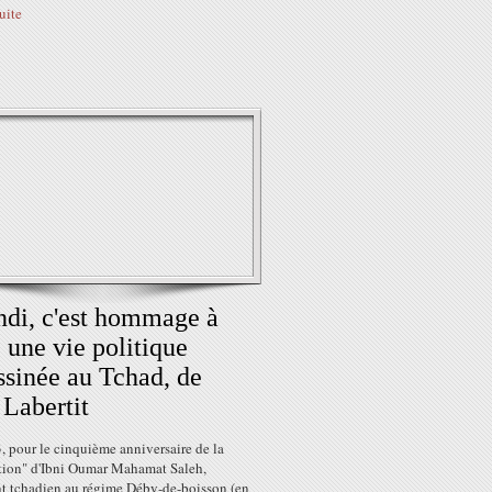
suite
di, c'est hommage à
, une vie politique
ssinée au Tchad, de
Labertit
, pour le cinquième anniversaire de la
ition" d'Ibni Oumar Mahamat Saleh,
t tchadien au régime Déby-de-boisson (en