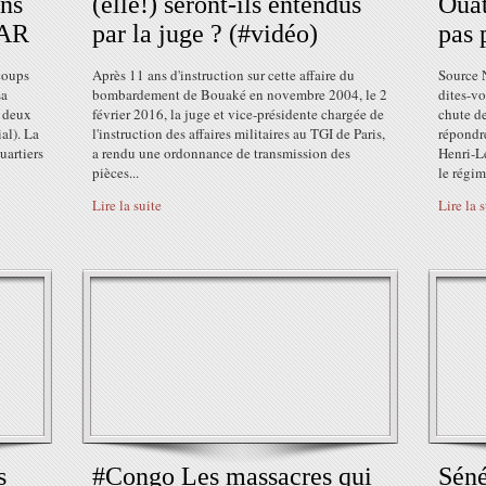
ons
(elle!) seront-ils entendus
Ouat
MAR
par la juge ? (#vidéo)
pas 
coups
Après 11 ans d'instruction sur cette affaire du
Source 
sa
bombardement de Bouaké en novembre 2004, le 2
dites-vo
s deux
février 2016, la juge et vice-présidente chargée de
chute de
al). La
l'instruction des affaires militaires au TGI de Paris,
répondr
uartiers
a rendu une ordonnance de transmission des
Henri-Le
pièces...
le régim
Lire la suite
Lire la 
s
#Congo Les massacres qui
Séné