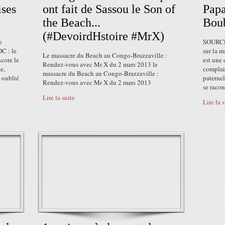
ises
ont fait de Sassou le Son of
Papa
the Beach...
Boub
(#DevoirdHstoire #MrX)
e
SOURCE 
DC : le
sur la m
Le massacre du Beach au Congo-Brazzaville :
core le
est une 
Rendez-vous avec Mr X du 2 mars 2013 le
e,
complais
massacre du Beach au Congo-Brazzaville :
e oublié
paternel
Rendez-vous avec Mr X du 2 mars 2013
se racon
Lire la suite
Lire la 