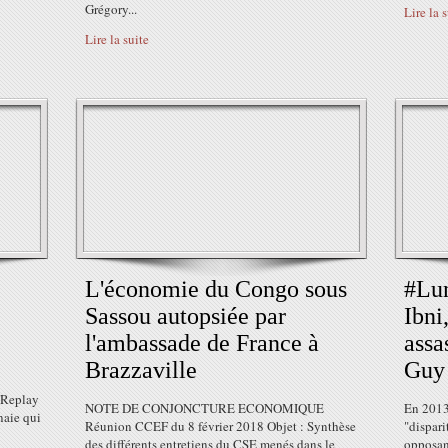
Grégory...
Lire la 
Lire la suite
L'économie du Congo sous
#Lun
Sassou autopsiée par
Ibni
l'ambassade de France à
assa
Brazzaville
Guy 
 Replay
NOTE DE CONJONCTURE ECONOMIQUE
En 2013
naie qui
Réunion CCEF du 8 février 2018 Objet : Synthèse
"dispar
des différents entretiens du CSE menés dans le
opposan