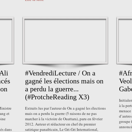
Ali
#VendrediLecture / On a
#Afr
acés
gagné les élections mais on
Veol
ton
a perdu la guerre...
Gab
(#ProtcheReading X3)
Initiale
à la per
Ministre
Extraits lus par l'auteur de On a gagné les élections
menace d
ang et
mais on a perdu la guerre (5 raisons de ne pas
d’autres
oine
marcher à la victoire de Ouattara), paru en février
groupe f
2012. Auteur et rédacteur en chef du premier
annoncé.
nés dans
satirique panafricain, Le Gri-Gri International,