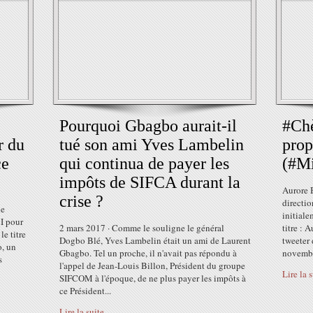
Pourquoi Gbagbo aurait-il
#Chè
r du
tué son ami Yves Lambelin
prop
ce
qui continua de payer les
(#M
impôts de SIFCA durant la
Aurore 
crise ?
directi
ne
initiale
I pour
2 mars 2017 · Comme le souligne le général
titre : 
le titre
Dogbo Blé, Yves Lambelin était un ami de Laurent
tweeter 
o, un
Gbagbo. Tel un proche, il n'avait pas répondu à
novembr
s
l'appel de Jean-Louis Billon, Président du groupe
Lire la 
SIFCOM à l'époque, de ne plus payer les impôts à
ce Président...
Lire la suite