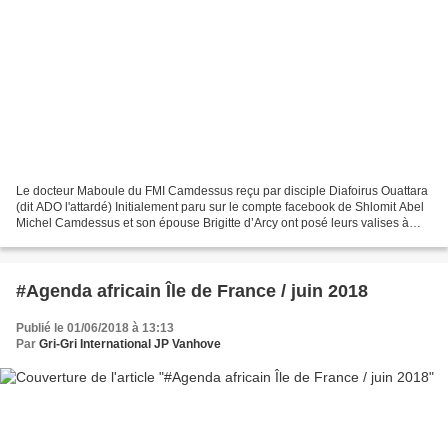
Le docteur Maboule du FMI Camdessus reçu par disciple Diafoirus Ouattara
(dit ADO l'attardé) Initialement paru sur le compte facebook de Shlomit Abel
Michel Camdessus et son épouse Brigitte d’Arcy ont posé leurs valises à
Abidjan. Ils sont les hôtes du...
#Agenda africain Île de France / juin 2018
Publié le 01/06/2018 à 13:13
Par
Gri-Gri International JP Vanhove