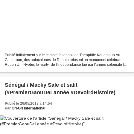
Publié initialement sur le compte facebook de Théophile Kouamouo Au
Cameroun, des autochtones de Douala refusent un monument célébrant
Ruben Um Nyobé, le martyr de l'indépendance tué par l'armée coloniale le
13 septembre 1958. La ville de Douala a beau...
Sénégal / Macky Sale et salit
(#PremierGaouDeLannée #DevoirdHistoire)
Publié le 26/05/2018 à 14:54
Par
Gri-Gri International