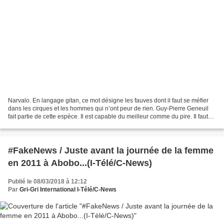
Narvalo. En langage gitan, ce mot désigne les fauves dont il faut se méfier
dans les cirques et les hommes qui n’ont peur de rien. Guy-Pierre Geneuil
fait partie de cette espèce. Il est capable du meilleur comme du pire. Il faut
dire que dès sa plus tendre...
#FakeNews / Juste avant la journée de la femme
en 2011 à Abobo...(I-Télé/C-News)
Publié le 08/03/2018 à 12:12
Par
Gri-Gri International I-Télé/C-News