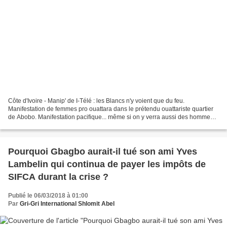
Côte d'Ivoire - Manip' de I-Télé : les Blancs n'y voient que du feu.
Manifestation de femmes pro ouattara dans le prétendu ouattariste quartier
de Abobo. Manifestation pacifique... même si on y verra aussi des hommes,
nombreux, et en armes (lance-roquettes,...
Pourquoi Gbagbo aurait-il tué son ami Yves
Lambelin qui continua de payer les impôts de
SIFCA durant la crise ?
Publié le 06/03/2018 à 01:00
Par
Gri-Gri International Shlomit Abel