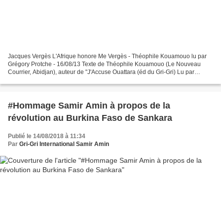
Jacques Vergès L'Afrique honore Me Vergès - Théophile Kouamouo lu par
Grégory Protche - 16/08/13 Texte de Théophile Kouamouo (Le Nouveau
Courrier, Abidjan), auteur de "J'Accuse Ouattara (éd du Gri-Gri) Lu par
Grégory Protche www.legrigriinternational.com...
#Hommage Samir Amin à propos de la
révolution au Burkina Faso de Sankara
Publié le 14/08/2018 à 11:34
Par
Gri-Gri International Samir Amin