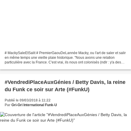
# MackySaleEtSalit # PremierGaouDeLannée Macky, ou l'art de saler et salir
en même temps une vieille plaie historique. "Nous avons une relation
particulière avec la France. C'est vrai, ils nous ont colonisés (ndlr : y'a des
correcteurs qui vous renvoient...
#VendrediPlaceAuxGénies / Betty Davis, la reine
du Funk ce soir sur Arte (#FunkU)
Publié le 09/03/2018 à 11:22
Par
Gri-Gri International Funk-U