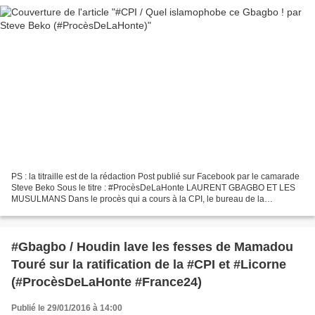
PS : la titraille est de la rédaction Post publié sur Facebook par le camarade
Steve Beko Sous le titre : #‎ProcèsDeLaHonte‬ LAURENT GBAGBO ET LES
MUSULMANS Dans le procès qui a cours à la CPI, le bureau de la
procureure s'évertue à prouver que le président...
#Gbagbo / Houdin lave les fesses de Mamadou
Touré sur la ratification de la #CPI et #Licorne
(#ProcèsDeLaHonte #France24)
Publié le 29/01/2016 à 14:00