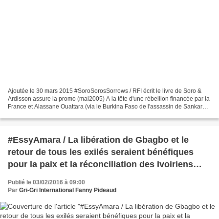
Ajoutée le 30 mars 2015 #SoroSorosSorrows / RFI écrit le livre de Soro &
Ardisson assure la promo (mai2005) A la tête d'une rébellion financée par la
France et Alassane Ouattara (via le Burkina Faso de l'assassin de Sankara
Baise Compaoré, où les rebelles...
#EssyAmara / La libération de Gbagbo et le
retour de tous les exilés seraient bénéfiques
pour la paix et la réconciliation des Ivoiriens
(#CPI #ProcèsDeLaHonte)
Publié le 03/02/2016 à 09:00
Par
Gri-Gri International Fanny Pideaud