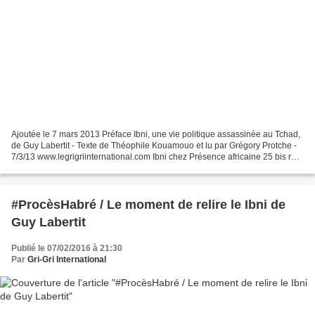
Ajoutée le 7 mars 2013 Préface Ibni, une vie politique assassinée au Tchad,
de Guy Labertit - Texte de Théophile Kouamouo et lu par Grégory Protche -
7/3/13 www.legrigriinternational.com Ibni chez Présence africaine 25 bis rue
des écoles 75 005 Paris...
#ProcèsHabré / Le moment de relire le Ibni de
Guy Labertit
Publié le 07/02/2016 à 21:30
Par
Gri-Gri International