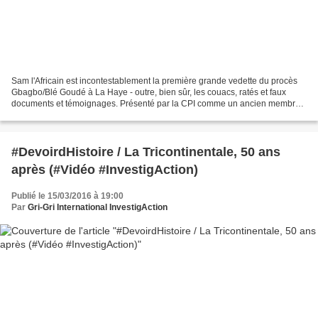
Sam l'Africain est incontestablement la première grande vedette du procès
Gbagbo/Blé Goudé à La Haye - outre, bien sûr, les couacs, ratés et faux
documents et témoignages. Présenté par la CPI comme un ancien membre
de l'entourage de Gbagbo prêt à aujourd'hui...
#DevoirdHistoire / La Tricontinentale, 50 ans
après (#Vidéo #InvestigAction)
Publié le 15/03/2016 à 19:00
Par
Gri-Gri International InvestigAction