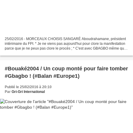
25/02/2016 - MORCEAUX CHOISIS SANGARÉ Aboudrahamane, président
intérimaire du FPI. * Je ne viens pas aujourd'hui pour clore la manifestation
parce que je ne peux pas clore le procès ; * C'est avec GBAGBO même que
nous reviendrons ici à Yopougon pour clore...
#Bouaké2004 / Un coup monté pour faire tomber
#Gbagbo ! (#Balan #Europe1)
Publié le 25/02/2016 à 20:10
Par
Gri-Gri International