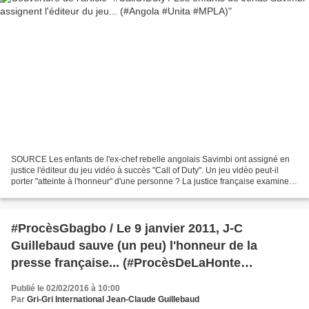
SOURCE Les enfants de l'ex-chef rebelle angolais Savimbi ont assigné en
justice l'éditeur du jeu vidéo à succès "Call of Duty". Un jeu vidéo peut-il
porter "atteinte à l'honneur" d'une personne ? La justice française examine
mercredi le recours de la...
#ProcèsGbagbo / Le 9 janvier 2011, J-C
Guillebaud sauve (un peu) l'honneur de la
presse française... (#ProcèsDeLaHonte
#DevoirdHistoire)
Publié le 02/02/2016 à 10:00
Par
Gri-Gri International Jean-Claude Guillebaud