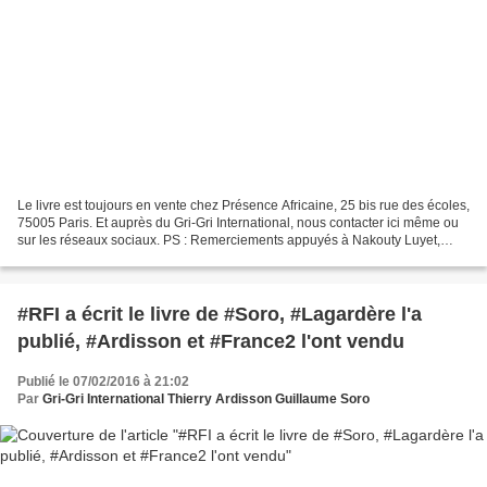
Le livre est toujours en vente chez Présence Africaine, 25 bis rue des écoles,
75005 Paris. Et auprès du Gri-Gri International, nous contacter ici même ou
sur les réseaux sociaux. PS : Remerciements appuyés à Nakouty Luyet,
auteure ivoirienne de Suisse,...
#RFI a écrit le livre de #Soro, #Lagardère l'a
publié, #Ardisson et #France2 l'ont vendu
Publié le 07/02/2016 à 21:02
Par
Gri-Gri International Thierry Ardisson Guillaume Soro