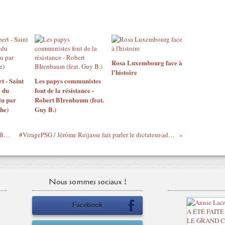
Rosa Luxembourg face à
l'histoire
t - Saint
Les papys communistes
 du
font de la résistance -
lu par
Robert BIrenbaum (feat.
he)
Guy B.)
#VendrediLecture La disparition de Ben Barka, racontée par Guy-Pierre Geneuil (#DevoirdHistoire #Narvalo)
#ViragePSG / Jérôme Reijasse fait parler le dictateur-adjoint du Gri-Gri International Grégory Protche (Je suis né la même année que PSG)
Nous sommes sociaux !
Facebook