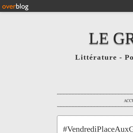
LE G
Littérature - P
ACC
#VendrediPlaceAuxGén