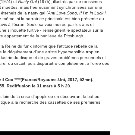
(1974) et
Nasty Gal
(1975), illustrés par de rarissimes
ont muettes, mais heureusement synchronisées sur une
ternels de la nasty gal (
Anti Love Song
,
If I’m in Luck I
 même, si la narratrice principale est bien présente au
avis à l’écran. Seule sa voix moirée par les ans et
une silhouette furtive - renseignent le spectateur sur la
te appartement de la banlieue de Pittsburgh…
 la Reine du funk informe que l’attitude rebelle de la
e le déguisement d’une artiste hypersensible trop en
ndustrie du disque et de graves problèmes personnels et
tirer du circuit, puis disparaître complètement à l’orée des
il Cox ****(France/Royaume-Uni, 2017, 52mn).
55. Rediffusion le 31 mars à 5 h 20.
 loin de la crise d’apoplexie en découvrant le batteur
astique à la recherche des cassettes de ses premières