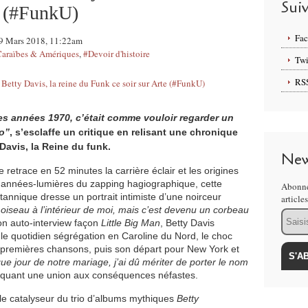
Sui
e (#FunkU)
Fa
r 9 Mars 2018, 11:22am
araïbes & Amériques
,
#Devoir d'histoire
Twi
RS
es années 1970, c’était comme vouloir regarder un
o”
, s’esclaffe un critique en relisant une chronique
avis, la Reine du funk.
New
retrace en 52 minutes la carrière éclair et les origines
s années-lumières du zapping hagiographique, cette
Abonne
annique dresse un portrait intimiste d’une noirceur
article
it oiseau à l’intérieur de moi, mais c’est devenu un corbeau
Email
on auto-interview façon
Little Big Man
, Betty Davis
le quotidien ségrégation en Caroline du Nord, le choc
es premières chansons, puis son départ pour New York et
e jour de notre mariage, j’ai dû mériter de porter le nom
voquant une union aux conséquences néfastes.
le catalyseur du trio d’albums mythiques
Betty