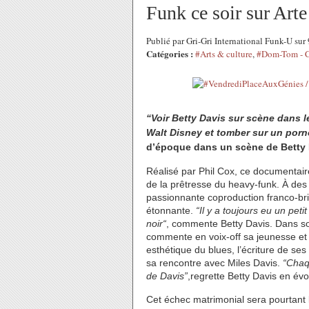
Funk ce soir sur Art
Publié par Gri-Gri International Funk-U su
Catégories :
#Arts & culture
,
#Dom-Tom - C
“Voir Betty Davis sur scène dans l
Walt Disney et tomber sur un porn
d’époque dans un scène de Betty D
Réalisé par Phil Cox, ce documentaire 
de la prêtresse du heavy-funk. À de
passionnante coproduction franco-brit
étonnante.
“Il y a toujours eu un pet
noir“
, commente Betty Davis. Dans s
commente en voix-off sa jeunesse et 
esthétique du blues, l’écriture de s
sa rencontre avec Miles Davis.
“Chaqu
de Davis”
,regrette Betty Davis en é
Cet échec matrimonial sera pourtant 