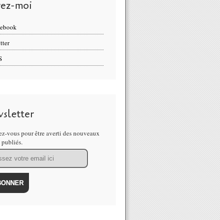
vez-moi
cebook
tter
S
sletter
z-vous pour être averti des nouveaux
s publiés.