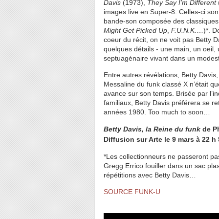
Davis
(1973),
They Say I’m Different
images live en Super-8. Celles-ci s
bande-son composée des classiques é
Might Get Picked Up
,
F.U.N.K.
…)*. De
coeur du récit, on ne voit pas Betty D
quelques détails - une main, un oeil, 
septuagénaire vivant dans un modes
Entre autres révélations, Betty Davis,
Messaline du funk classé X n’était qu
avance sur son temps. Brisée par l’i
familiaux, Betty Davis préférera se re
années 1980. Too much to soon…
Betty Davis, la Reine du funk
de Ph
Diffusion sur Arte le 9 mars à 22 h 
*Les collectionneurs ne passeront pas
Gregg Errico fouiller dans un sac pl
répétitions avec Betty Davis…
SOURCE FUNK-U