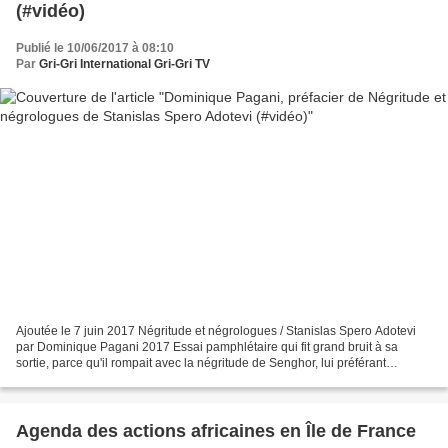
(#vidéo)
Publié le 10/06/2017 à 08:10
Par
Gri-Gri International Gri-Gri TV
Ajoutée le 7 juin 2017 Négritude et négrologues / Stanislas Spero Adotevi
par Dominique Pagani 2017 Essai pamphlétaire qui fit grand bruit à sa
sortie, parce qu'il rompait avec la négritude de Senghor, lui préférant
l'universalité. L'auteur, Stanislas...
Agenda des actions africaines en Île de France