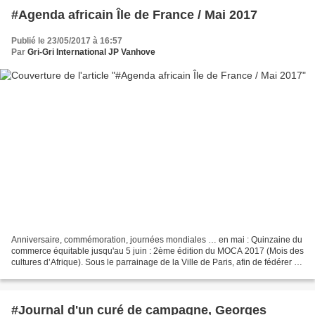
#Agenda africain Île de France / Mai 2017
Publié le 23/05/2017 à 16:57
Par
Gri-Gri International JP Vanhove
Anniversaire, commémoration, journées mondiales … en mai : Quinzaine du
commerce équitable jusqu'au 5 juin : 2ème édition du MOCA 2017 (Mois des
cultures d’Afrique). Sous le parrainage de la Ville de Paris, afin de fédérer et
mettre en lumière les lieux...
#Journal d'un curé de campagne, Georges