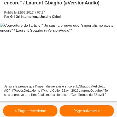
encore" / Laurent Gbagbo (#VersionAudio)
Publié le 22/05/2017 à 07:34
Par
Gri-Gri International Justine Okimi
Je suis la preuve que l'impérialisme existe encore, L.Gbagbo #ArticleLu
#CPI #ProcèsDeLaHonte #MichelCollon22avril2017Laurent Gbagbo, "Je
suis la preuve que l'impérialisme existe encore"Conférence du 22 avril à
Paris Compte-rendu de Justine Okimi. Lu...
< Page précédente
Page suivante >