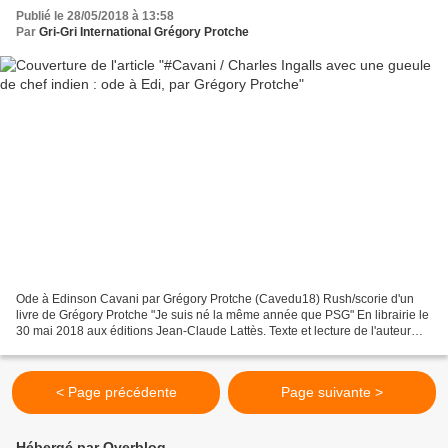
Publié le 28/05/2018 à 13:58
Par
Gri-Gri International Grégory Protche
Ode à Edinson Cavani par Grégory Protche (Cavedu18) Rush/scorie d'un
livre de Grégory Protche "Je suis né la même année que PSG" En librairie le
30 mai 2018 aux éditions Jean-Claude Lattès. Texte et lecture de l'auteur
Mix : Cave du 18 Pour vous procurer...
< Page précédente
Page suivante >
Hébergé par Overblog