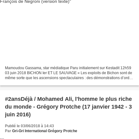
Mamoudou Gassama, star médiatique Paru initialement sur Kestadit 12h59
03 juin 2018 BICHON Ier ET LE SAUVAGE « Les exploits de Bichon sont de
même sorte que les ascensions spectaculaires : des démonstrations d’ordre
éthique, qui ne reçoivent leur valeur...
#2ansDéjà / Mohamed Ali, l'homme le plus riche
du monde - Grégory Protche (17 janvier 1942 - 3
juin 2016)
Publié le 03/06/2018 à 14:43
Par
Gri-Gri International Grégory Protche