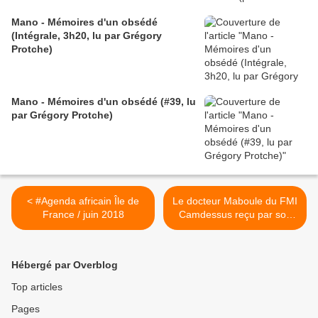
Mano - Mémoires d'un obsédé
(Intégrale, 3h20, lu par Grégory
Protche)
Mano - Mémoires d'un obsédé (#39, lu
par Grégory Protche)
< #Agenda africain Île de
Le docteur Maboule du FMI
France / juin 2018
Camdessus reçu par son
disciple Diafoirus Ouattara
(dit ADO l'attardé) >
Hébergé par Overblog
Top articles
Pages