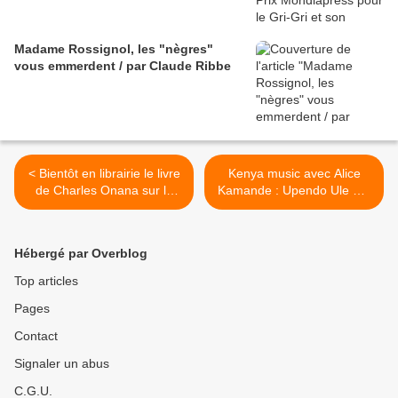
Madame Rossignol, les "nègres"
vous emmerdent / par Claude Ribbe
< Bientôt en librairie le livre
Kenya music avec Alice
de Charles Onana sur le
Kamande : Upendo Ule Ule
coup d'État de la France en
>
Côte d'Ivoire (2)
Hébergé par Overblog
Top articles
Pages
Contact
Signaler un abus
C.G.U.