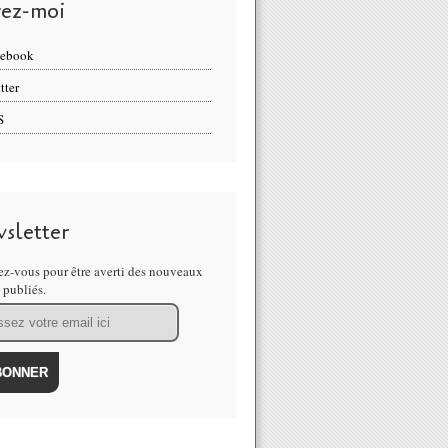
vez-moi
cebook
tter
S
sletter
z-vous pour être averti des nouveaux
s publiés.