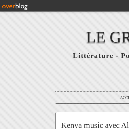
LE G
Littérature - P
ACC
Kenya music avec A