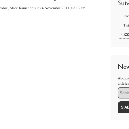
Sui
Nairobie, Alice Kamande sur 24 Novembre 2011, 08:02am
Fa
Twi
RS
New
Abonne
article
Email