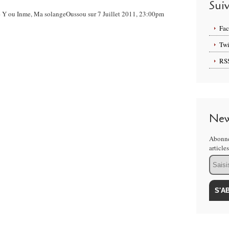
Sui
 Se Y ou Inme, Ma solangeOussou sur 7 Juillet 2011, 23:00pm
Fa
Twi
RS
New
Abonne
article
Email