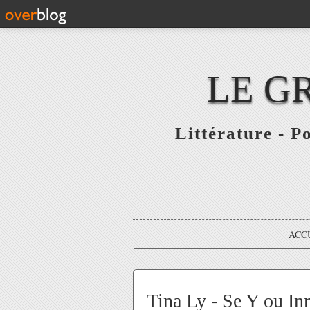
LE G
Littérature - P
ACC
Tina Ly - Se Y ou I