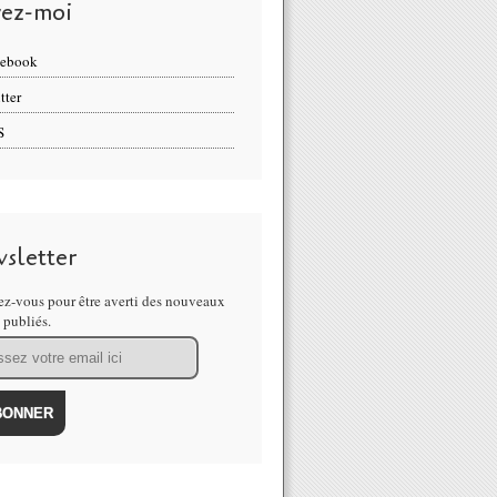
vez-moi
cebook
tter
S
sletter
z-vous pour être averti des nouveaux
s publiés.