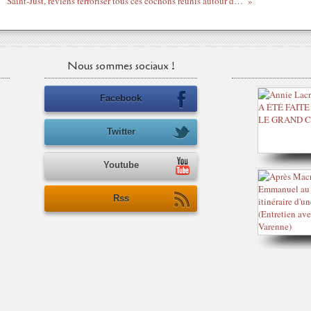
Saint-Just, reviens terroriser tous ces cochons réunis autour d'Alain Minc !
Nous sommes sociaux !
Facebook
Twitter
Youtube
Rss