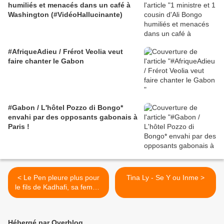
humiliés et menacés dans un café à
Washington (#VidéoHallucinante)
#AfriqueAdieu / Frérot Veolia veut
faire chanter le Gabon
#Gabon / L'hôtel Pozzo di Bongo*
envahi par des opposants gabonais à
Paris !
< Le Pen pleure plus pour
Tina Ly - Se Y ou Inme >
le fils de Kadhafi, sa femme
et ses trois enfants tués par
une bombe française que
pour DSK et le FMI
Hébergé par Overblog