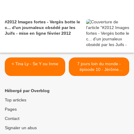
#2012 Images fortes - Vergès botte le
c... d'un journaleux obsédé par les
Juifs - mise en ligne février 2012
< Tina Ly - Se Y ou Inme
7 jours loin du monde -
épisode 10 - Jérôme
Reijasse (Burgalat again,
Transmetropolitan grâce à
Orelsan, Pierre Carles et
Hébergé par Overblog
risotto kholoto) >
Top articles
Pages
Contact
Signaler un abus