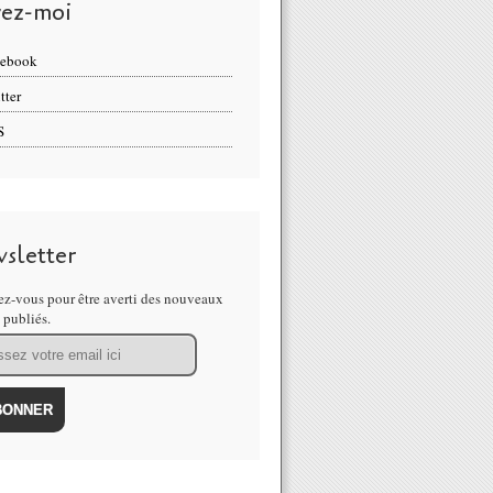
vez-moi
cebook
tter
S
sletter
z-vous pour être averti des nouveaux
s publiés.