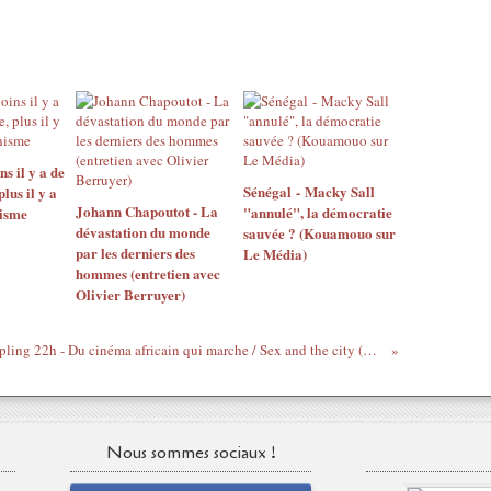
 il y a de
Sénégal - Macky Sall
us il y a
Johann Chapoutot - La
"annulé", la démocratie
isme
dévastation du monde
sauvée ? (Kouamouo sur
par les derniers des
Le Média)
hommes (entretien avec
Olivier Berruyer)
Noël sampling 22h - Du cinéma africain qui marche / Sex and the city (1 & 2) - Nigerian movie
Nous sommes sociaux !