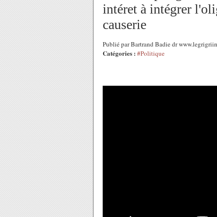
intéret à intégrer l'o
causerie
Publié par Bartrand Badie dr www.legrigri
Catégories :
#Politique