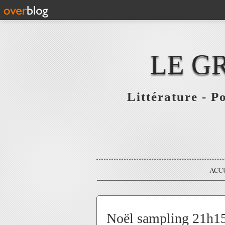
LE G
Littérature - P
ACC
Noël sampling 21h15