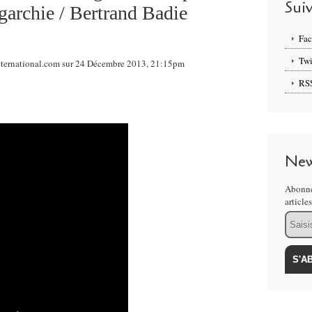
Sui
ligarchie / Bertrand Badie
Fa
Twi
international.com sur 24 Décembre 2013, 21:15pm
RS
New
Abonne
article
Email