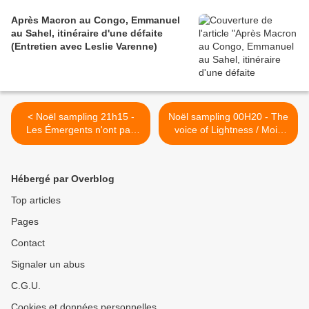
Après Macron au Congo, Emmanuel
au Sahel, itinéraire d'une défaite
(Entretien avec Leslie Varenne)
< Noël sampling 21h15 -
Noël sampling 00H20 - The
Les Émergents n'ont pas
voice of Lightness / Mois
intéret à intégrer l'oligarchie
Tabu Ley Rochereau -
/ Bertrand Badie causerie
Bwale >
Hébergé par Overblog
Top articles
Pages
Contact
Signaler un abus
C.G.U.
Cookies et données personnelles