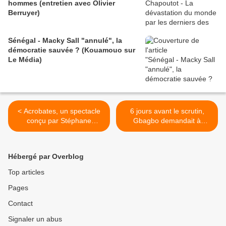
hommes (entretien avec Olivier
Berruyer)
Sénégal - Macky Sall "annulé", la
démocratie sauvée ? (Kouamouo sur
Le Média)
< Acrobates, un spectacle
6 jours avant le scrutin,
conçu par Stéphane
Gbagbo demandait à
Ricordel et le cinéaste
Abobo d'aller voter... >
Olivier Meyrou, en
hommage à leur complice
Hébergé par Overblog
disparu, Fabrice Champion,
trapéziste de la célèbre
Top articles
troupe des Arts Sauts...
Pages
Contact
Signaler un abus