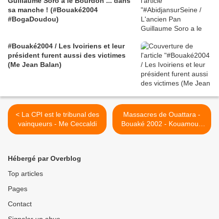
Guillaume Soro a le Bourdon ... dans
sa manche ! (#Bouaké2004
#BogaDoudou)
#Bouaké2004 / Les Ivoiriens et leur
président furent aussi des victimes
(Me Jean Balan)
< La CPI est le tribunal des
Massacres de Ouattara -
vainqueurs - Me Ceccaldi
Bouaké 2002 - Kouamouo
lu par Protche >
Hébergé par Overblog
Top articles
Pages
Contact