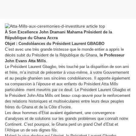
À Son Excellence John Dramani Mahama Président de la
République du Ghana Accra
Objet : Condoléances du Président Laurent GBAGBO
C’est avec une très grande tristesse que le monde entier a appris le
décès subit du Président de la République du Ghana,
le Professeur
John Evans Atta Mills
.
Le Président Laurent Gbagbo, très touché par la disparition de son ami
et frère, m’a instruit de présenter à vous-même, à votre Gouvernement
et au peuple ghanéen ses sincères condoléances. Il apporte également
sa compassion à l’épouse et aux enfants du Président Atta Mills
particulière- ment meurtris par ce deuil. Le Président Laurent Gbagbo et
le Président John Atta Mills ont beau- coup œuvré pour le renforcement
des relations historiques et multiséculaires entre leurs deux peuples
frères du Ghana et de la Côte d’Ivoire.
Les deux hommes d’Etat avaient également, une convergence
d’analyses et de solutions sur les grands problèmes que connaît notre
Continent. C’est pourquoi, le Ghana perd un grand Chef d’Etat et
l’Afrique un de ses dignes fils.
Malgré la vive douleur qui l’étreint, le Président Laurent Gbagbo