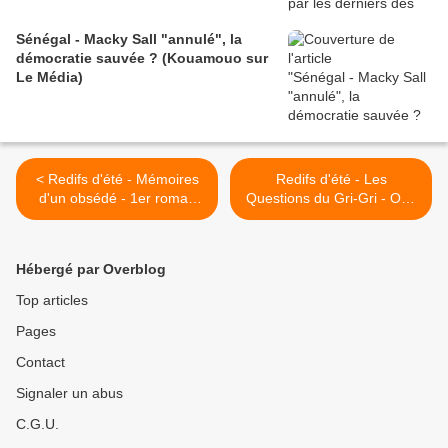
Sénégal - Macky Sall "annulé", la
démocratie sauvée ? (Kouamouo sur
Le Média)
< Redifs d'été - Mémoires
Redifs d'été - Les
d'un obsédé - 1er roman
Questions du Gri-Gri - Ode
audio de Mano, lu par
au Ministère ÄMER >
Grégory Protche - épisode
20
Hébergé par Overblog
Top articles
Pages
Contact
Signaler un abus
C.G.U.