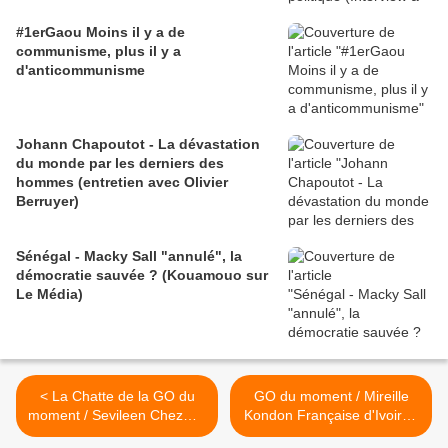
#1erGaou Moins il y a de
communisme, plus il y a
d'anticommunisme
Johann Chapoutot - La dévastation
du monde par les derniers des
hommes (entretien avec Olivier
Berruyer)
Sénégal - Macky Sall "annulé", la
démocratie sauvée ? (Kouamouo sur
Le Média)
< La Chatte de la GO du
GO du moment / Mireille
moment / Sevileen Chezmoi
Kondon Française d'Ivoire -
#InterditAuxBâtards
Le patriotisme n'est pas