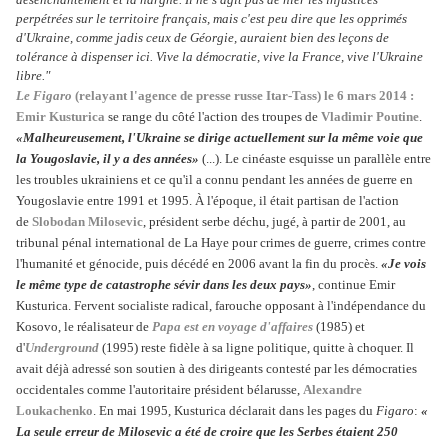
perpétrées sur le territoire français, mais c'est peu dire que les opprimés
d'Ukraine, comme jadis ceux de Géorgie, auraient bien des leçons de
tolérance à dispenser ici. Vive la démocratie, vive la France, vive l'Ukraine
libre."
Le Figaro
(relayant l'agence de presse russe Itar-Tass) le 6 mars 2014 :
Emir Kusturica
se range du côté l'action des troupes de
Vladimir Poutine
.
«Malheureusement, l'Ukraine se dirige actuellement sur la même voie que
la Yougoslavie, il y a des années»
(...). Le cinéaste esquisse un parallèle entre
les troubles ukrainiens et ce qu'il a connu pendant les années de guerre en
Yougoslavie entre 1991 et 1995. À l'époque, il était partisan de l'action
de
Slobodan Milosevic
, président serbe déchu, jugé, à partir de 2001, au
tribunal pénal international de La Haye pour crimes de guerre, crimes contre
l'humanité et génocide, puis décédé en 2006 avant la fin du procès.
«Je vois
le même type de catastrophe sévir dans les deux pays»
, continue Emir
Kusturica. Fervent socialiste radical, farouche opposant à l'indépendance du
Kosovo, le réalisateur de
Papa est en voyage d'affaires
(1985) et
d'
Underground
(1995) reste fidèle à sa ligne politique, quitte à choquer. Il
avait déjà adressé son soutien à des dirigeants contesté par les démocraties
occidentales comme l'autoritaire président bélarusse,
Alexandre
Loukachenko
. En mai 1995, Kusturica déclarait dans les pages du
Figaro
:
«
La seule erreur de Milosevic a été de croire que les Serbes étaient 250