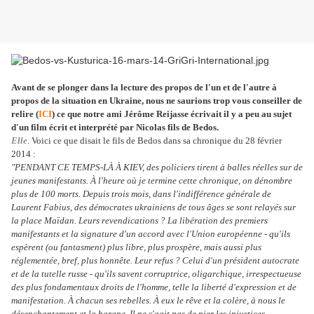
Avant de se plonger dans la lecture des propos de l'un et de l'autre à
propos de la situation en Ukraine, nous ne saurions trop vous conseiller de
relire (
ICI
) ce que notre ami Jérôme Reijasse écrivait il y a peu au sujet
d'un film écrit et interprété par Nicolas fils de Bedos.
Elle
. Voici ce que disait le fils de Bedos dans sa chronique du 28 février
2014 :
"PENDANT CE TEMPS-LÀ À KIEV, des policiers tirent à balles réelles sur de
jeunes manifestants. À l'heure où je termine cette chronique, on dénombre
plus de 100 morts. Depuis trois mois, dans l'indifférence générale de
Laurent Fabius, des démocrates ukrainiens de tous âges se sont relayés sur
la place Maïdan. Leurs revendications ? La libération des premiers
manifestants et la signature d'un accord avec l'Union européenne - qu'ils
espèrent (ou fantasment) plus libre, plus prospère, mais aussi plus
réglementée, bref, plus honnête. Leur refus ? Celui d'un président autocrate
et de la tutelle russe - qu'ils savent corruptrice, oligarchique, irrespectueuse
des plus fondamentaux droits de l'homme, telle la liberté d'expression et de
manifestation.
À chacun ses rebelles. À eux le rêve et la colère, à nous le
désenchantement et la hargne. Il ne s'agit pas de nier les injustices