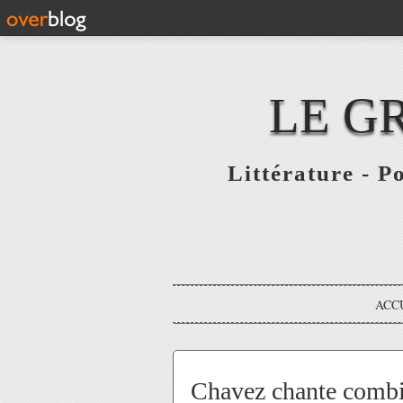
LE G
Littérature - P
ACC
Chavez chante combie