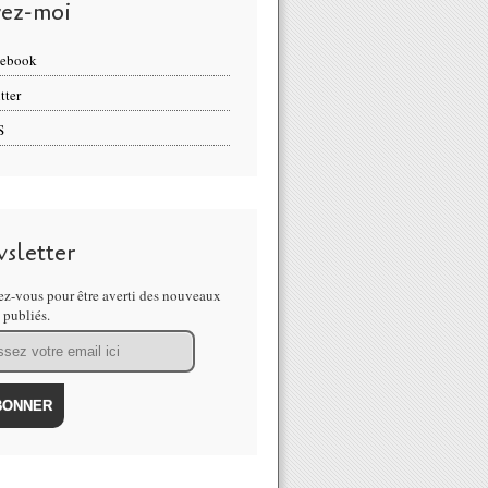
vez-moi
cebook
tter
S
sletter
z-vous pour être averti des nouveaux
s publiés.