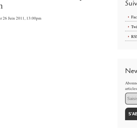
Sui
n
Fa
sur 26 Juin 2011, 13:00pm
Twi
RS
New
Abonne
article
Email