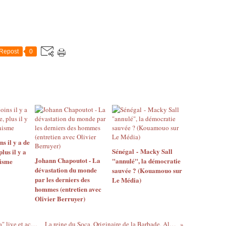
Repost
0
 il y a de
Sénégal - Macky Sall
us il y a
Johann Chapoutot - La
"annulé", la démocratie
isme
dévastation du monde
sauvée ? (Kouamouo sur
par les derniers des
Le Média)
hommes (entretien avec
Olivier Berruyer)
1er tube reggae français ? "Trop de bla bla" live et accoustique chez Ajah Love y'a pas longtemps
La reine du Soca, Originaire de la Barbade, Alison Hinds Ft Elephant Man-Roll It Gal