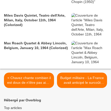
Miles Davis Quintet, Teatro dell'Arte,
Milan, Italy, October 11th, 1964
(Colorized)
Max Roach Quartet & Abbey Lincoln,
Belgium, January 10, 1964 (Colorized)
< Chavez chante combien il
Budget militaire - La France
est doux de n'être pas aimé
avait anticipé le surcoût
par Hillary Clin-Thon
ivoirien, mais sous-estimé
celui lié à la Libye >
Hébergé par Overblog
Top articles