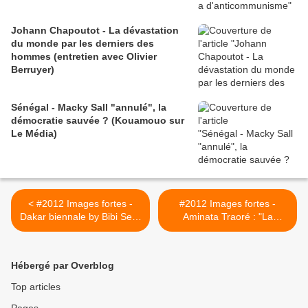
Johann Chapoutot - La dévastation
du monde par les derniers des
hommes (entretien avec Olivier
Berruyer)
Sénégal - Macky Sall "annulé", la
démocratie sauvée ? (Kouamouo sur
Le Média)
< #2012 Images fortes -
#2012 Images fortes -
Dakar biennale by Bibi Seck
Aminata Traoré : "La
et Croquemort (Cousin de
démocratie ne suffit pas"
l'UE/Cousin de l'UA) -
(1) - 28/05/2012 >
18/05/2012
Hébergé par Overblog
Top articles