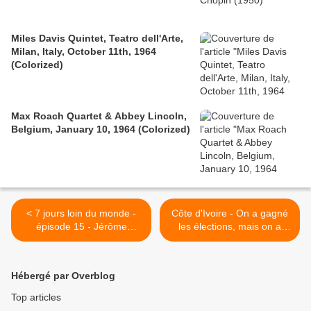
Miles Davis Quintet, Teatro dell'Arte,
Milan, Italy, October 11th, 1964
(Colorized)
Max Roach Quartet & Abbey Lincoln,
Belgium, January 10, 1964 (Colorized)
< 7 jours loin du monde -
Côte d'Ivoire - On a gagné
épisode 15 - Jérôme
les élections, mais on a
Reijasse - (Stéphane R.,
perdu la guerre - le livre >
Anne, Acetate Zéro, Tant
pis pour vous et Bertrand
Hébergé par Overblog
Cantat)
Top articles