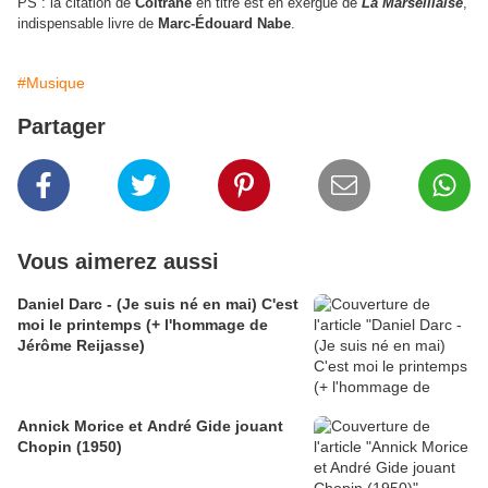
PS : la citation de
Coltrane
en titre est en exergue de
La Marseillaise
,
indispensable livre de
Marc-Édouard Nabe
.
#Musique
Partager
Vous aimerez aussi
Daniel Darc - (Je suis né en mai) C'est
moi le printemps (+ l'hommage de
Jérôme Reijasse)
Annick Morice et André Gide jouant
Chopin (1950)