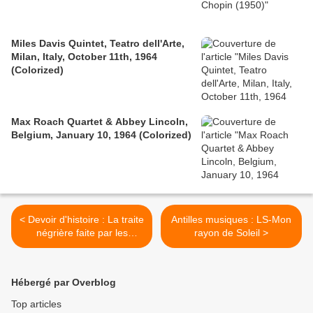
Miles Davis Quintet, Teatro dell'Arte,
Milan, Italy, October 11th, 1964
(Colorized)
Max Roach Quartet & Abbey Lincoln,
Belgium, January 10, 1964 (Colorized)
< Devoir d'histoire : La traite
Antilles musiques : LS-Mon
négrière faite par les
rayon de Soleil >
Européens a duré
seulement 3 siècles,
l'esclavage des noirs par
Hébergé par Overblog
les arabo-islamiques a duré
14 siècles au Moyen-Orient,
Top articles
et existerait encore