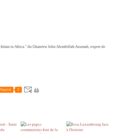
-Islam in Africa." du
Ghanéen
John Alembillah Azumah,
expert de
Repost
0