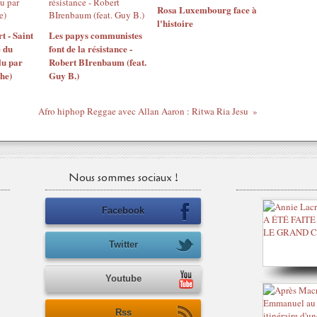
Rosa Luxembourg face à
l'histoire
t - Saint
Les papys communistes
 du
font de la résistance -
lu par
Robert BIrenbaum (feat.
he)
Guy B.)
Afro hiphop Reggae avec Allan Aaron : Ritwa Ria Jesu
Nous sommes sociaux !
Facebook
Twitter
Youtube
Rss