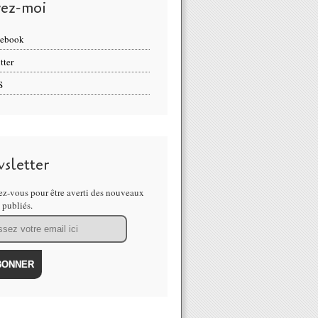
vez-moi
cebook
tter
S
sletter
z-vous pour être averti des nouveaux
s publiés.