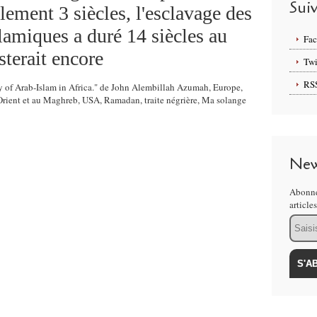
Sui
ement 3 siècles, l'esclavage des
slamiques a duré 14 siècles au
Fa
terait encore
Twi
RS
cy of Arab-Islam in Africa." de John Alembillah Azumah, Europe,
Orient et au Maghreb, USA, Ramadan, traite négrière, Ma solange
New
Abonne
article
Email