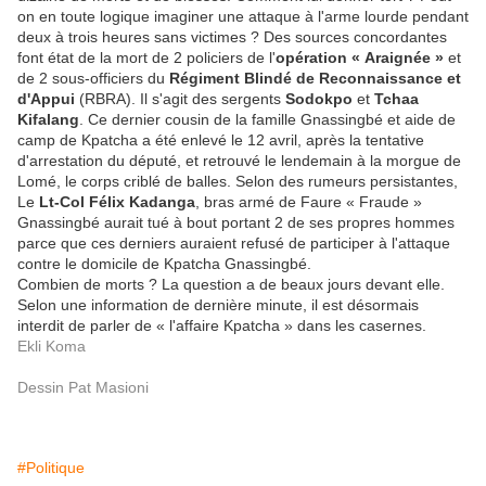
on en toute logique imaginer une attaque à l'arme lourde pendant
deux à trois heures sans victimes ? Des sources concordantes
font état de la mort de 2 policiers de l'
opération « Araignée »
et
de 2 sous-officiers du
Régiment Blindé de Reconnaissance et
d'Appui
(RBRA). Il s'agit des sergents
Sodokpo
et
Tchaa
Kifalang
. Ce dernier cousin de la famille Gnassingbé et aide de
camp de Kpatcha a été enlevé le 12 avril, après la tentative
d'arrestation du député, et retrouvé le lendemain à la morgue de
Lomé, le corps criblé de balles. Selon des rumeurs persistantes,
Le
Lt-Col Félix Kadanga
, bras armé de Faure « Fraude »
Gnassingbé aurait tué à bout portant 2 de ses propres hommes
parce que ces derniers auraient refusé de participer à l'attaque
contre le domicile de Kpatcha Gnassingbé.
Combien de morts ? La question a de beaux jours devant elle.
Selon une information de dernière minute, il est désormais
interdit de parler de « l'affaire Kpatcha » dans les casernes.
Ekli Koma
Dessin Pat Masioni
#Politique