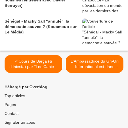
hommes (entretien avec Olivier
Berruyer)
Sénégal - Macky Sall "annulé", la
démocratie sauvée ? (Kouamouo sur
Le Média)
< Cours de Barça (&
L'Ambassadrice du Gri-Gri
d'Iniesta) par "Les Cahiers
International est dans
du football"
Amina >
Hébergé par Overblog
Top articles
Pages
Contact
Signaler un abus